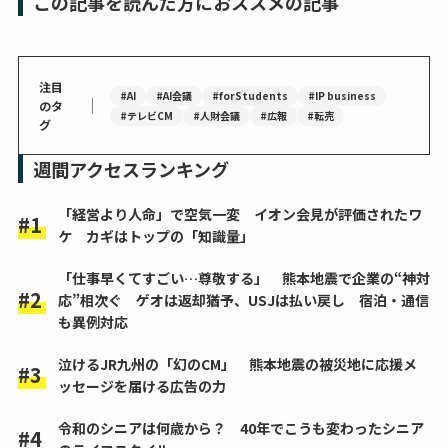
この記事を読んだ方におススメの記事
注目
#AI
#AI会議
#forStudents
#IP business
｜
のタ
#テレビCM
#人財会議
#広報
#転売
グ
週間アクセスランキング
「経営より人命」で空気一変 イオン会見が評価されたワ
ケ カギはトップの「知識量」
「仕事早くてすごい…尊敬する」 熊本地震で企業の“神対
応”相次ぐ ゲオは返却猶予、USJは払い戻し 宿泊・通信
も異例対応
泣けるJR九州の「幻のCM」 熊本地震の被災地に応援メ
ッセージを届ける広告の力
令和のシニアは何歳から？ 40年でこうも変わったシニア