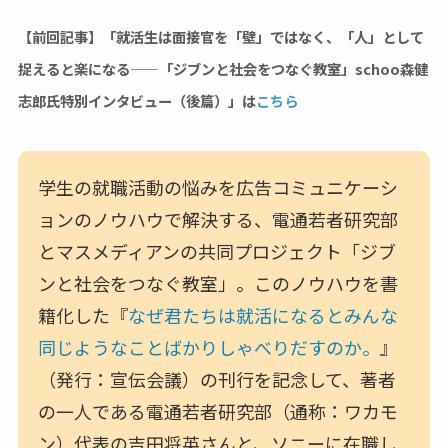
【前回記事】「就活生は面接官を「壁」ではなく、「人」として
捉えると楽になる——「ジブンと社会をつなぐ教室」schoo森健
志郎氏特別インタビュー（後篇）」は
こちら
学生の就職活動の悩みを広告コミュニケーシ
ョンのノウハウで解決する、電通若者研究部
とマスメディアンの共同プロジェクト「ジブ
ンと社会をつなぐ教室」。このノウハウを書
籍化した『
なぜ君たちは就活になるとみんな
同じようなことばかりしゃべりだすのか。
』
（発行：宣伝会議）の刊行を記念して、著者
の一人である電通若者研究部（通称：ワカモ
ン）代表の吉田将英さんと、ソニーに在職し