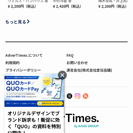
ウィルズ・パンハウス 著
中村洋基 著
梅木俊成・井上拓海 
¥ 2,200円（税込）
¥ 2,420円（税込）
¥ 2,200円（税込）
もっと見る
AdverTimes.について
FAQ
利用規約
お問い合わせ
プライバシーポリシー
運営会社(株式会社宣伝会議)
利用者情報の外部送信について
オリジナルデザインでブ
ランド訴求も！販促に効
く「QUO」の資料を特別
公開中！