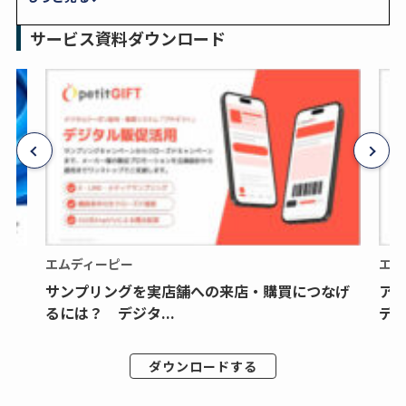
サービス資料ダウンロード
エムディーピー
エム
サンプリングを実店舗への来店・購買につなげ
ア
るには？ デジタ...
デジ
ダウンロードする