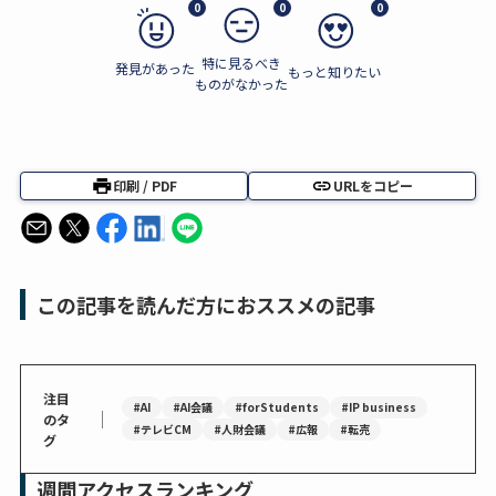
0
0
0
特に見るべき
発見があった
もっと知りたい
ものがなかった
印刷 / PDF
URLをコピー
この記事を読んだ方におススメの記事
注目
#AI
#AI会議
#forStudents
#IP business
｜
のタ
#テレビCM
#人財会議
#広報
#転売
グ
週間アクセスランキング