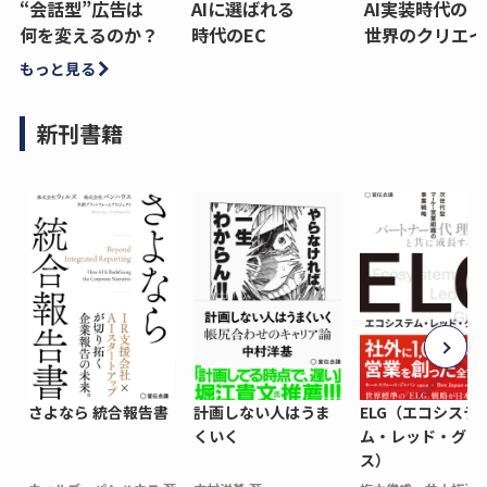
“会話型”広告は
AIに選ばれる
AI実装時代の
何を変えるのか？
時代のEC
世界のクリエイ
もっと見る
新刊書籍
さよなら 統合報告書
計画しない人はうま
ELG（エコシステ
くいく
ム・レッド・グロ
ス）