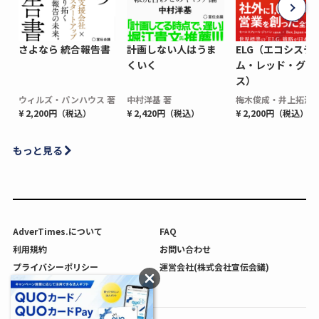
さよなら 統合報告書
計画しない人はうま
ELG（エコシステ
くいく
ム・レッド・グロ
ス）
ウィルズ・パンハウス 著
中村洋基 著
梅木俊成・井上拓海 
¥ 2,200円（税込）
¥ 2,420円（税込）
¥ 2,200円（税込）
もっと見る
AdverTimes.について
FAQ
利用規約
お問い合わせ
プライバシーポリシー
運営会社(株式会社宣伝会議)
利用者情報の外部送信について