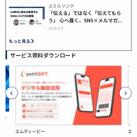
ユミルリンク
「伝える」ではなく「伝えてもら
う」 心へ届く、SNS×メルマガ...
2026.8.3
もっと見る
サービス資料ダウンロード
エムディーピー
エム