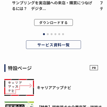
サンプリングを実店舗への来店・購買につなげ
ア
るには？ デジタ...
デジ
ダウンロードする
サービス資料一覧
特設ページ
キャリアアップナビ
【特集】顧客視点の企業変革ー挑戦す