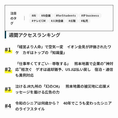
注目
#AI
#AI会議
#forStudents
#IP business
｜
のタ
#テレビCM
#人財会議
#広報
#転売
グ
週間アクセスランキング
「経営より人命」で空気一変 イオン会見が評価されたワ
ケ カギはトップの「知識量」
「仕事早くてすごい…尊敬する」 熊本地震で企業の“神対
応”相次ぐ ゲオは返却猶予、USJは払い戻し 宿泊・通信
も異例対応
泣けるJR九州の「幻のCM」 熊本地震の被災地に応援メ
ッセージを届ける広告の力
令和のシニアは何歳から？ 40年でこうも変わったシニア
のライフスタイル