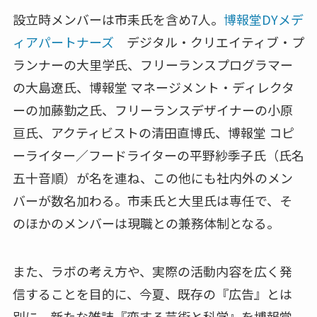
設立時メンバーは市耒氏を含め7人。
博報堂DYメデ
ィアパートナーズ
デジタル・クリエイティブ・プ
ランナーの大里学氏、フリーランスプログラマー
の大島遼氏、博報堂 マネージメント・ディレクタ
ーの加藤勤之氏、フリーランスデザイナーの小原
亘氏、アクティビストの清田直博氏、博報堂 コピ
ーライター／フードライターの平野紗季子氏（氏名
五十音順）が名を連ね、この他にも社内外のメン
バーが数名加わる。市耒氏と大里氏は専任で、そ
のほかのメンバーは現職との兼務体制となる。
また、ラボの考え方や、実際の活動内容を広く発
信することを目的に、今夏、既存の『広告』とは
別に、新たな雑誌『恋する芸術と科学』を博報堂