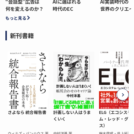
“会話型”広告は
AIに選ばれる
AI実装時代の
何を変えるのか？
時代のEC
世界のクリエイ
もっと見る
新刊書籍
さよなら 統合報告書
計画しない人はうま
ELG（エコシステ
くいく
ム・レッド・グロ
ス）
ウィルズ・パンハウス 著
中村洋基 著
梅木俊成・井上拓海 