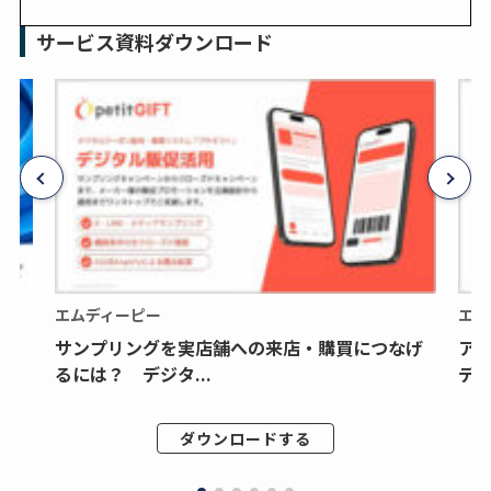
サービス資料ダウンロード
エムディーピー
エム
サンプリングを実店舗への来店・購買につなげ
ア
るには？ デジタ...
デジ
ダウンロードする