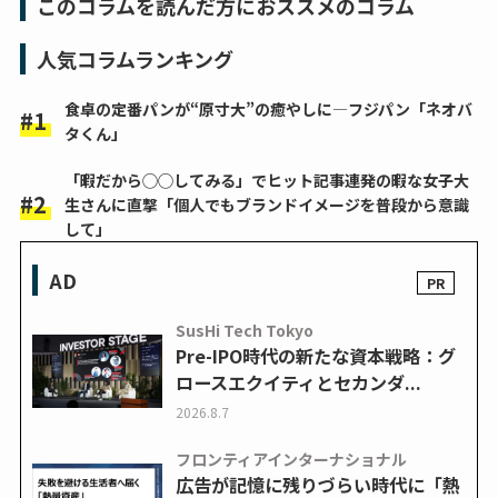
このコラムを読んだ方におススメのコラム
人気コラムランキング
食卓の定番パンが“原寸大”の癒やしに―フジパン「ネオバ
タくん」
「暇だから◯◯してみる」でヒット記事連発の暇な女子大
生さんに直撃「個人でもブランドイメージを普段から意識
して」
AD
SusHi Tech Tokyo
Pre-IPO時代の新たな資本戦略：グ
ロースエクイティとセカンダ...
2026.8.7
フロンティアインターナショナル
広告が記憶に残りづらい時代に「熱