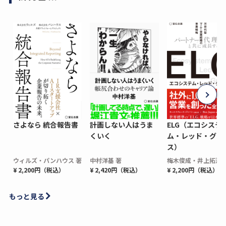
さよなら 統合報告書
計画しない人はうま
ELG（エコシステ
くいく
ム・レッド・グロ
ス）
ウィルズ・パンハウス 著
中村洋基 著
梅木俊成・井上拓海 
¥ 2,200円（税込）
¥ 2,420円（税込）
¥ 2,200円（税込）
もっと見る