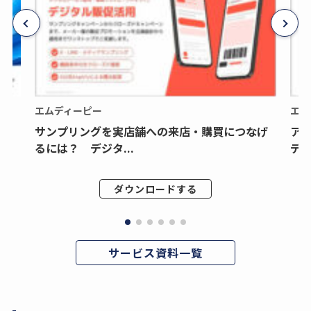
エムディーピー
エム
サンプリングを実店舗への来店・購買につなげ
ア
るには？ デジタ...
デジ
ダウンロードする
サービス資料一覧