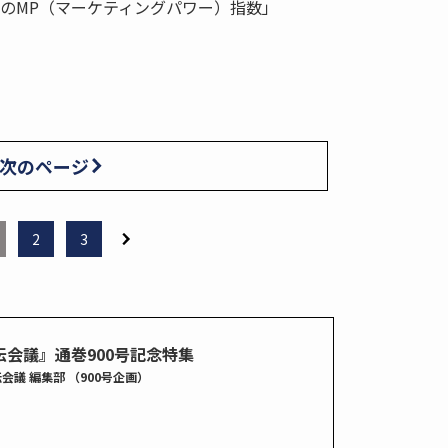
社のMP（マーケティングパワー）指数」
次のページ
2
3
伝会議』通巻900号記念特集
会議 編集部 （900号企画）