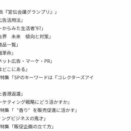
広告『宣伝会議グランプリ』」
広告活用法」
からみた生活者‘97」
告界 未来 傾向と対策」
商品一覧」
識革命」
ネット広告・マーケ・PR」
はどこにある」
／特集「SPのキーワードは『コレクターズアイ
た香港返還」
マーケティング戦略にどう活かすか」
／特集「〝香り〞を販売促進に活かす」
ィングビジネスの鬼才」
／特集「販促企画の立て方」