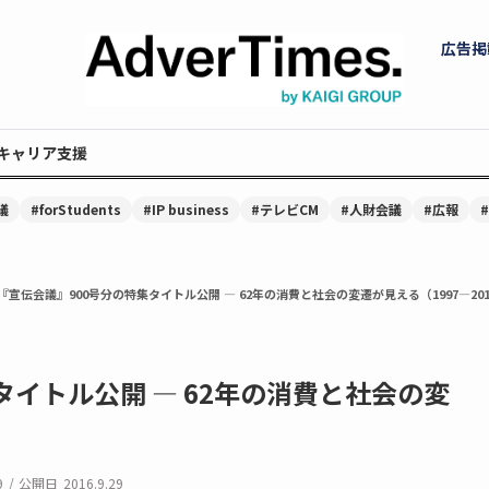
広告掲
キャリア支援
議
#forStudents
#IP business
#テレビCM
#人財会議
#広報
『宣伝会議』900号分の特集タイトル公開 — 62年の消費と社会の変遷が見える（1997—201
タイトル公開 — 62年の消費と社会の変
9
/
公開日
2016.9.29