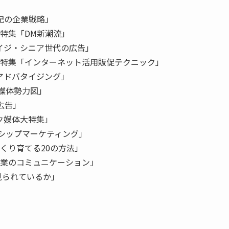
世紀の企業戦略」
／特集「DM新潮流」
イジ・シニア世代の広告」
／特集「インターネット活用販促テクニック」
アドバタイジング」
の媒体勢力図」
広告」
ク媒体大特集」
ンシップマーケティング」
くり育てる20の方法」
企業のコミュニケーション」
見られているか」