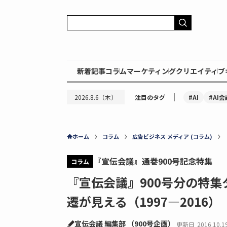
新着記事
コラム
マーケティング
クリエイティブ
｜
#AI
#AI会
2026.8.6（木）
注目のタグ
ホーム
コラム
広告ビジネス メディア (コラム)
『宣伝会議』通巻900号記念特集
コラム
『宣伝会議』900号分の特集
遷が見える（1997—2016）
宣伝会議 編集部 （900号企画）
更新日
2016.10.1