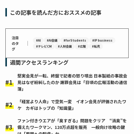
この記事を読んだ方におススメの記事
注目
#AI
#AI会議
#forStudents
#IP business
｜
のタ
#テレビCM
#人財会議
#広報
#転売
グ
週間アクセスランキング
堅実会見が一転、終盤で記者の怒り噴出 日本製紙の事故会
見はなぜ紛糾したのか 謝罪会見は「日頃の広報活動の通信
簿」
「経営より人命」で空気一変 イオン会見が評価されたワ
ケ カギはトップの「知識量」
ファン付きウエアが「臭すぎる」問題をクリア “消臭”を
備えたワークマン、120万点超を販売 一般向け攻略の鍵
は「周囲への配慮」か