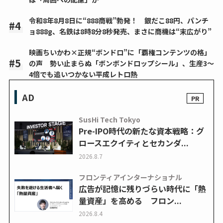
令和8年8月8日に“888商戦”勃発！ 銀だこ88円、パンチ
ョ888g、名鉄は8時8分8秒発売、まさに商機は“末広がり”
映画ちいかわ×正規“ボンドロ”に「覇権コンテンツの格」
の声 勢い止まらぬ「ボンボンドロップシール」、生産3～
4倍でも追いつかない平成レトロ熱
AD
SusHi Tech Tokyo
Pre-IPO時代の新たな資本戦略：グ
ロースエクイティとセカンダ...
2026.8.7
フロンティアインターナショナル
広告が記憶に残りづらい時代に「熱
量資産」を高める フロン...
2026.8.4