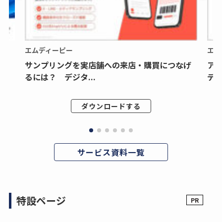
エムディーピー
エム
サンプリングを実店舗への来店・購買につなげ
ア
るには？ デジタ...
デジ
ダウンロードする
サービス資料一覧
特設ページ