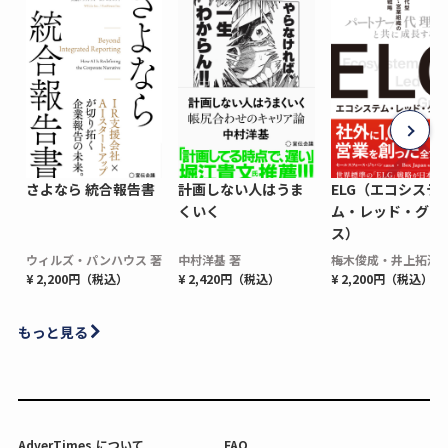
さよなら 統合報告書
計画しない人はうま
ELG（エコシステ
くいく
ム・レッド・グロ
ス）
ウィルズ・パンハウス 著
中村洋基 著
梅木俊成・井上拓海 
¥ 2,200円（税込）
¥ 2,420円（税込）
¥ 2,200円（税込）
もっと見る
AdverTimes.について
FAQ