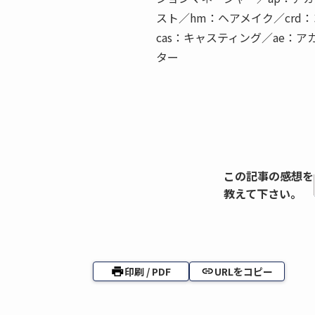
スト／hm：ヘアメイク／crd
cas：キャスティング／ae：
ター
この記事の感想を
教えて下さい。
印刷 / PDF
URLをコピー