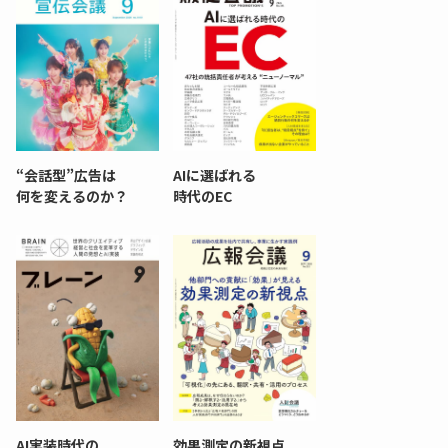
“会話型”広告は
AIに選ばれる
何を変えるのか？
時代のEC
AI実装時代の
効果測定の新視点