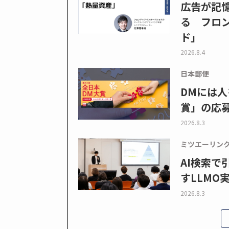
広告が記
る フロン
ド」
2026.8.4
日本郵便
DMには人
賞」の応
2026.8.3
ミツエーリン
AI検索
すLLMO
2026.8.3