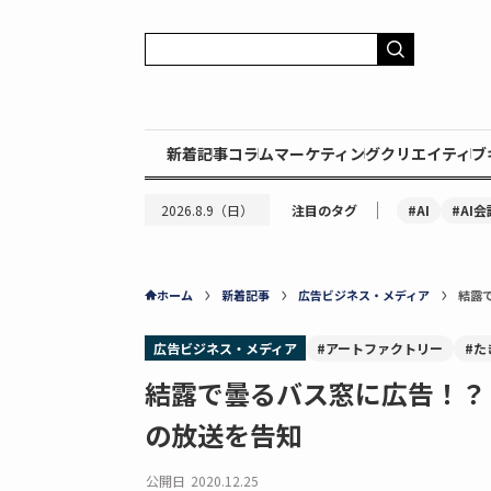
新着記事
コラム
マーケティング
クリエイティブ
｜
#AI
#AI会
2026.8.9（日）
注目のタグ
ホーム
新着記事
広告ビジネス・メディア
結露
広告ビジネス・メディア
#アートファクトリー
#た
結露で曇るバス窓に広告！？
の放送を告知
公開日
2020.12.25