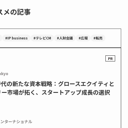
スメの記事
#IP business
#テレビCM
#人財会議
#広報
#転売
okyo
PO時代の新たな資本戦略：グロースエクイティと
リー市場が拓く、スタートアップ成長の選択
インターナショナル