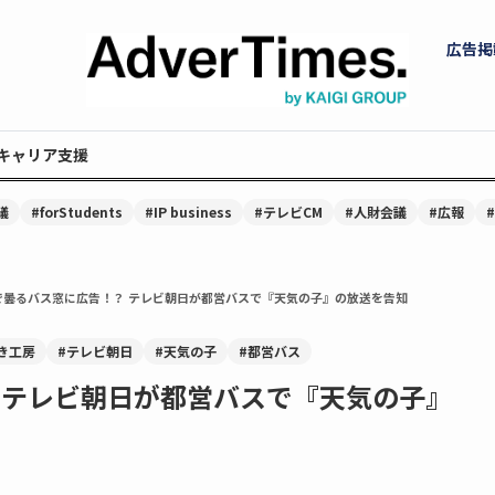
広告掲
キャリア支援
議
#forStudents
#IP business
#テレビCM
#人財会議
#広報
で曇るバス窓に広告！？ テレビ朝日が都営バスで『天気の子』の放送を告知
き工房
#テレビ朝日
#天気の子
#都営バス
 テレビ朝日が都営バスで『天気の子』