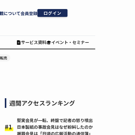
ログイン
載について
会員登録
サービス資料
イベント・セミナー
#転売
週間アクセスランキング
堅実会見が一転、終盤で記者の怒り噴出
日本製紙の事故会見はなぜ紛糾したのか
謝罪会見は「日頃の広報活動の通信簿」