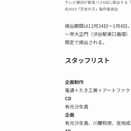
テレビ朝日が都営バス6台に掲出する
©2019『天気の子』製作委員会
掲出期間は12月24日～1月4
～早大正門（渋谷駅東口循環）
限定で掲出される。
スタッフリスト
企画制作
電通＋たき工房＋アートファク
CD
有元沙矢香
企画
有元沙矢香、川腰和徳、宮地成
AD