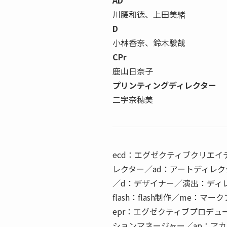
川腰和徳、上田美緒
D
小林香奈、鈴木駿哉
CPr
鹿山日奈子
プリンティングディレクター
二字奈穂美
ecd：エグゼクティブクリエイ
レクター／ad：アートディレ
／d：デザイナー／演出：ディ
flash：flash制作／me：
epr：エグゼクティブプロデュ
ションマネージャー／ap：アカ