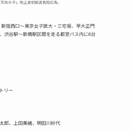
『天気の子』地上波初放送告知広告。
日。新宿西口～東京女子医大・三宅坂、早大正門
、渋谷駅～新橋駅区間を走る都営バス内に6台
トリー
太郎、上田美緒、明田川紗代