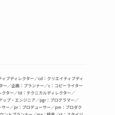
ティブディレクター／cd：クリエイティブディ
クター／企画：プランナー／c：コピーライター
レクター／td：テクニカルディレクター／
マークアップ・エンジニア／pgr：プログラマー／
ーサー／pr：プロデューサー／pm：プロダク
ウントプランナー／ma：録音／st：スタイリ