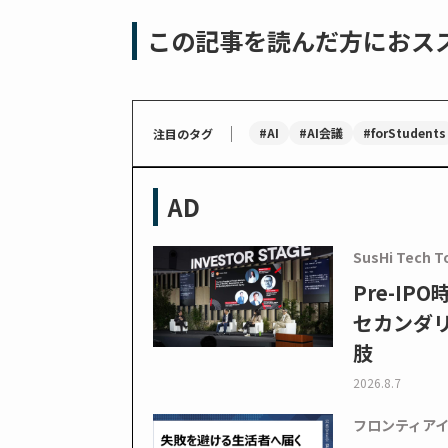
この記事を読んだ方におス
｜
#AI
#AI会議
#forStudents
注目のタグ
AD
SusHi Tech T
Pre-I
セカンダ
肢
2026.8.7
フロンティア