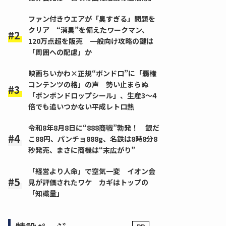
ファン付きウエアが「臭すぎる」問題を
クリア “消臭”を備えたワークマン、
120万点超を販売 一般向け攻略の鍵は
「周囲への配慮」か
映画ちいかわ×正規“ボンドロ”に「覇権
コンテンツの格」の声 勢い止まらぬ
「ボンボンドロップシール」、生産3～4
倍でも追いつかない平成レトロ熱
令和8年8月8日に“888商戦”勃発！ 銀だ
こ88円、パンチョ888g、名鉄は8時8分8
秒発売、まさに商機は“末広がり”
「経営より人命」で空気一変 イオン会
見が評価されたワケ カギはトップの
「知識量」