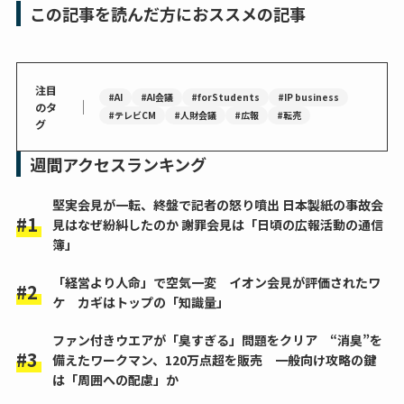
この記事を読んだ方におススメの記事
注目
#AI
#AI会議
#forStudents
#IP business
｜
のタ
#テレビCM
#人財会議
#広報
#転売
グ
週間アクセスランキング
堅実会見が一転、終盤で記者の怒り噴出 日本製紙の事故会
見はなぜ紛糾したのか 謝罪会見は「日頃の広報活動の通信
簿」
「経営より人命」で空気一変 イオン会見が評価されたワ
ケ カギはトップの「知識量」
ファン付きウエアが「臭すぎる」問題をクリア “消臭”を
備えたワークマン、120万点超を販売 一般向け攻略の鍵
は「周囲への配慮」か