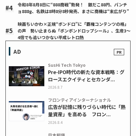
令和8年8月8日に“888商戦”勃発！ 銀だこ88円、パンチ
ョ888g、名鉄は8時8分8秒発売、まさに商機は“末広がり”
映画ちいかわ×正規“ボンドロ”に「覇権コンテンツの格」
の声 勢い止まらぬ「ボンボンドロップシール」、生産3～
4倍でも追いつかない平成レトロ熱
AD
SusHi Tech Tokyo
Pre-IPO時代の新たな資本戦略：グ
ロースエクイティとセカンダ...
2026.8.7
フロンティアインターナショナル
広告が記憶に残りづらい時代に「熱
量資産」を高める フロン...
2026.8.4
日本郵便