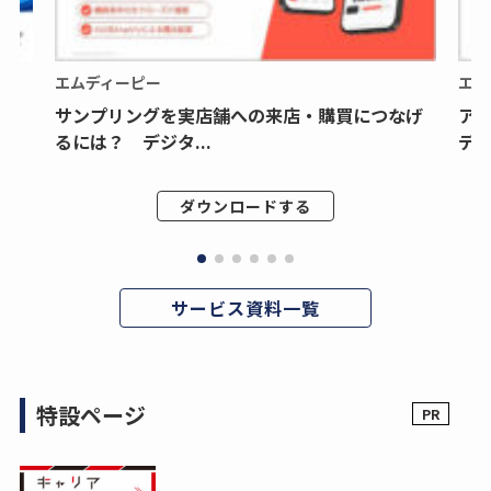
エムディーピー
エム
サンプリングを実店舗への来店・購買につなげ
ア
るには？ デジタ...
デジ
ダウンロードする
サービス資料一覧
特設ページ