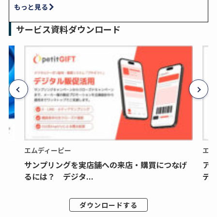
もっと見る
サービス資料ダウンロード
エムディーピー
エム
サンプリングを実店舗への来店・購買につなげ
ア
るには？ デジタ...
デジ
ダウンロードする