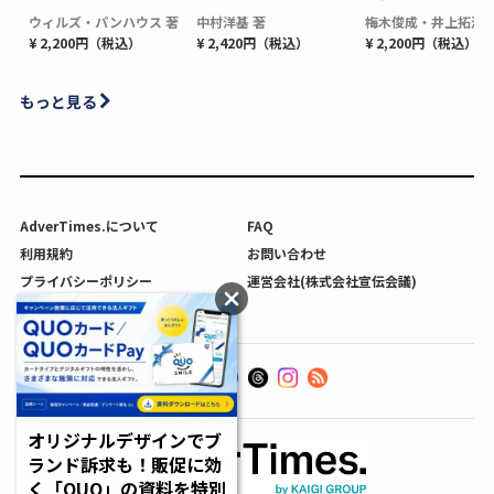
ウィルズ・パンハウス 著
中村洋基 著
梅木俊成・井上拓海 
¥ 2,200円（税込）
¥ 2,420円（税込）
¥ 2,200円（税込）
もっと見る
AdverTimes.について
FAQ
利用規約
お問い合わせ
プライバシーポリシー
運営会社(株式会社宣伝会議)
利用者情報の外部送信について
オリジナルデザインでブ
ランド訴求も！販促に効
く「QUO」の資料を特別