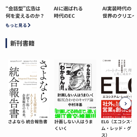
“会話型”広告は
AIに選ばれる
AI実装時代の
何を変えるのか？
時代のEC
世界のクリエイ
もっと見る
新刊書籍
さよなら 統合報告書
計画しない人はうま
ELG（エコシステ
くいく
ム・レッド・グロ
ス）