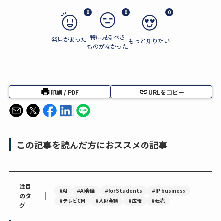
0
0
0
特に見るべき
発見があった
もっと知りたい
ものがなかった
印刷 / PDF
URLをコピー
この記事を読んだ方におススメの記事
注目
#AI
#AI会議
#forStudents
#IP business
｜
のタ
#テレビCM
#人財会議
#広報
#転売
グ