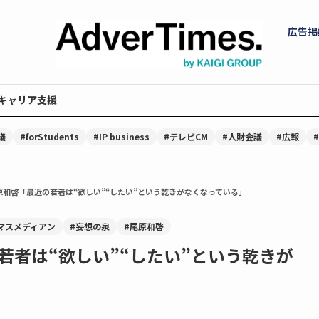
広告掲
キャリア支援
議
#forStudents
#IP business
#テレビCM
#人財会議
#広報
原和啓「最近の若者は“欲しい”“したい”という乾きがなくなっている」
マスメディアン
#妄想の泉
#尾原和啓
若者は“欲しい”“したい”という乾きが