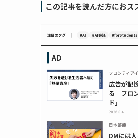
この記事を読んだ方におス
｜
#AI
#AI会議
#forStudents
注目のタグ
AD
フロンティア
広告が記
る フロン
ド」
2026.8.4
日本郵便
DMには人