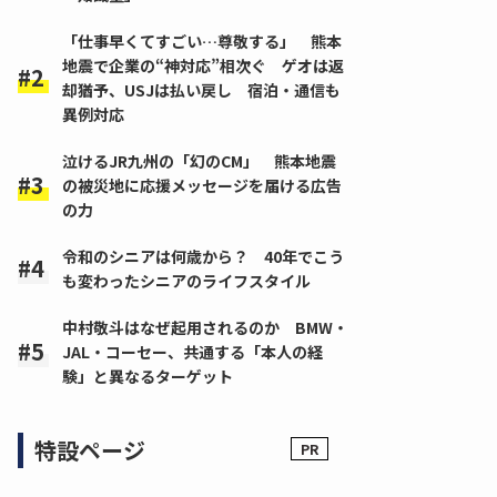
「仕事早くてすごい…尊敬する」 熊本
地震で企業の“神対応”相次ぐ ゲオは返
却猶予、USJは払い戻し 宿泊・通信も
異例対応
泣けるJR九州の「幻のCM」 熊本地震
の被災地に応援メッセージを届ける広告
の力
令和のシニアは何歳から？ 40年でこう
も変わったシニアのライフスタイル
中村敬斗はなぜ起用されるのか BMW・
JAL・コーセー、共通する「本人の経
験」と異なるターゲット
特設ページ