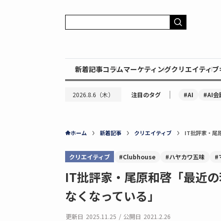
新着記事
コラム
マーケティング
クリエイティブ
｜
#AI
#AI会
2026.8.6（木）
注目のタグ
ホーム
新着記事
クリエイティブ
IT批評家・尾
クリエイティブ
#Clubhouse
#ハヤカワ五味
#
IT批評家・尾原和啓「最近の
なくなっている」
更新日
2025.11.25
/
公開日
2021.2.26