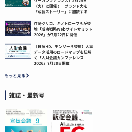
リーカンファレンス」8月25日
（火）に開催！ ブランド力を
「成長ストーリー」に翻訳する
江崎グリコ、キノトロープらが登
壇「成功戦略Webサイトサミット
2026」が7月22日に開催
【日揮HD、デンソーら登壇】人事
データ活用のロードマップを紐解
く「人財会議カンファレンス
2026」7月29日開催
もっと見る
雑誌・最新号