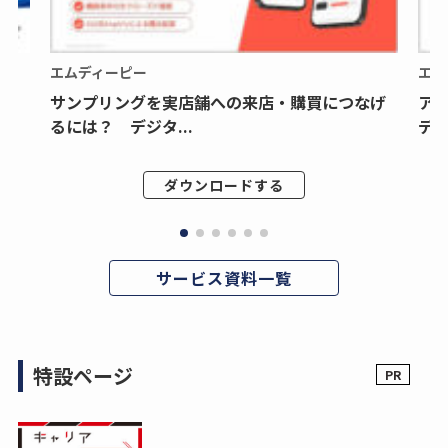
エムディーピー
エム
サンプリングを実店舗への来店・購買につなげ
ア
るには？ デジタ...
デジ
ダウンロードする
サービス資料一覧
特設ページ