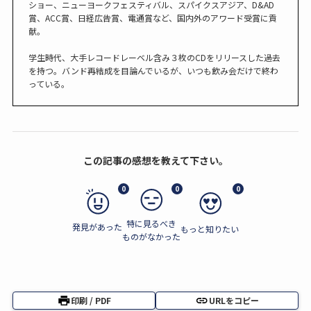
ショー、ニューヨークフェスティバル、スパイクスアジア、D&AD
賞、ACC賞、日経広告賞、電通賞など、国内外のアワード受賞に貢
献。
学生時代、大手レコードレーベル含み３枚のCDをリリースした過去
を持つ。バンド再結成を目論んでいるが、いつも飲み会だけで終わ
っている。
この記事の感想を教えて下さい。
0
0
0
特に見るべき
発見があった
もっと知りたい
ものがなかった
印刷 / PDF
URLをコピー