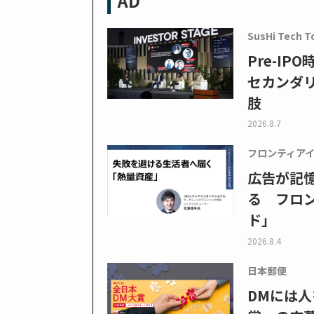
AD
SusHi Tech T
Pre-I
セカンダ
肢
2026.8.7
フロンティア
広告が記
る フロン
ド」
2026.8.4
日本郵便
DMには人