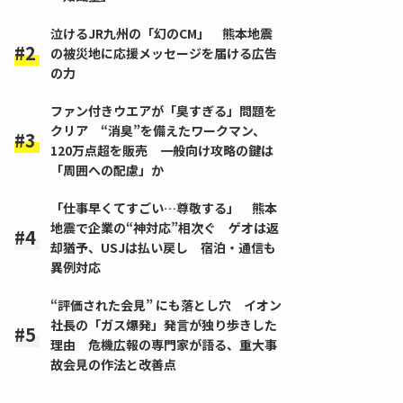
泣けるJR九州の「幻のCM」 熊本地震
の被災地に応援メッセージを届ける広告
の力
ファン付きウエアが「臭すぎる」問題を
クリア “消臭”を備えたワークマン、
120万点超を販売 一般向け攻略の鍵は
「周囲への配慮」か
「仕事早くてすごい…尊敬する」 熊本
地震で企業の“神対応”相次ぐ ゲオは返
却猶予、USJは払い戻し 宿泊・通信も
異例対応
“評価された会見” にも落とし穴 イオン
社長の「ガス爆発」発言が独り歩きした
理由 危機広報の専門家が語る、重大事
故会見の作法と改善点