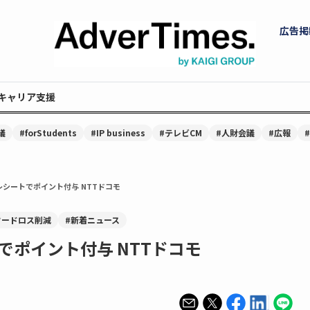
広告掲
キャリア支援
議
#forStudents
#IP business
#テレビCM
#人財会議
#広報
シートでポイント付与 NTTドコモ
フードロス削減
#新着ニュース
ポイント付与 NTTドコモ