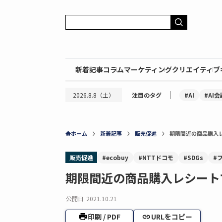
新着記事
コラム
マーケティング
クリエイティブ
｜
#AI
#AI会
2026.8.8（土）
注目のタグ
ホーム
新着記事
販売促進
期限間近の商品購入レ
販売促進
#ecobuy
#NTTドコモ
#SDGs
#
期限間近の商品購入レシートで
公開日
2021.10.21
印刷 / PDF
URLをコピー