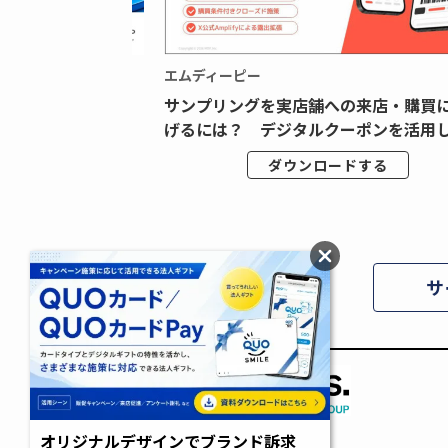
エムディーピー
広告データの“可視
サンプリングを実店舗への来店・購買
ジタル広告内製...
げるには？ デジタルクーポンを活用し.
ドする
ダウンロードする
サ
オリジナルデザインでブランド訴求