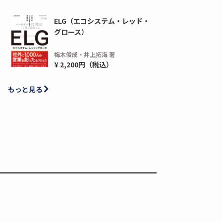
ELG（エコシステム・レッド・
グロース）
ディーピー
ガラパゴス
間1,000万本以上の配布実績！】デジタ
導入率87%でも期
梅木俊成・井上拓海 著
ーポンを活用した販促キャンペーンを...
AIを「売上」につ
¥ 2,200円（税込）
デ...
ダウンロードする
もっと見る
ダウ