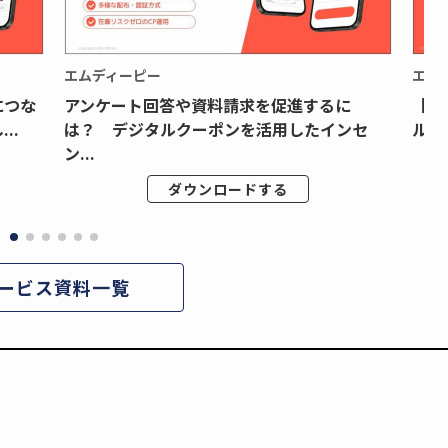
エムディーピー
エム
につな
アンケート回答や資料請求を促進するに
【月
..
は？ デジタルクーポンを活用したインセ
ルク
ン...
ダウンロードする
ービス資料一覧