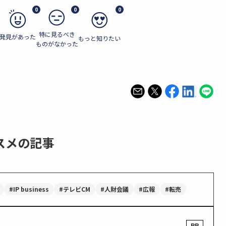
0
0
0
特に見るべき
発見があった
もっと知りたい
ものがなかった
スメの記事
#IP business
#テレビCM
#人財会議
#広報
#転売