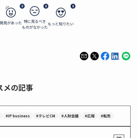
0
0
0
特に見るべき
発見があった
もっと知りたい
ものがなかった
スメの記事
#IP business
#テレビCM
#人財会議
#広報
#転売