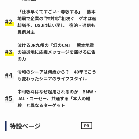
「仕事早くてすごい…尊敬する」 熊本
地震で企業の“神対応”相次ぐ ゲオは返
却猶予、USJは払い戻し 宿泊・通信も
異例対応
泣けるJR九州の「幻のCM」 熊本地震
の被災地に応援メッセージを届ける広告
の力
令和のシニアは何歳から？ 40年でこう
も変わったシニアのライフスタイル
中村敬斗はなぜ起用されるのか BMW・
JAL・コーセー、共通する「本人の経
験」と異なるターゲット
特設ページ