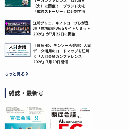
リーカンファレンス」8月25日
（火）に開催！ ブランド力を
「成長ストーリー」に翻訳する
江崎グリコ、キノトロープらが登
壇「成功戦略Webサイトサミット
2026」が7月22日に開催
【日揮HD、デンソーら登壇】人事
データ活用のロードマップを紐解
く「人財会議カンファレンス
2026」7月29日開催
もっと見る
雑誌・最新号