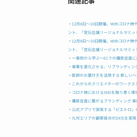
関連記事
・
12月8日～10日開催。Withコロ
ント、「宣伝会議リージョナルサミッ
・
12月8日～10日開催。Withコロ
ント、「宣伝会議リージョナルサミッ
・
～事例から学ぶ～ECでの購買促進
・
事業を進化させる、リブランディン
・
医師のお墨付きを活用する 新しい
・
これからのクリエイターのワークス
・
コロナ禍におけるSNSを取り巻く
・
購買促進に繋がるブランディング 
・
公式アプリで実現する「ピエトロ」
・
九州エリアの顧客接点のDX化を実現