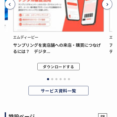
エムディーピー
エム
サンプリングを実店舗への来店・購買につなげ
ア
るには？ デジタ...
デジ
ダウンロードする
サービス資料一覧
特設ページ