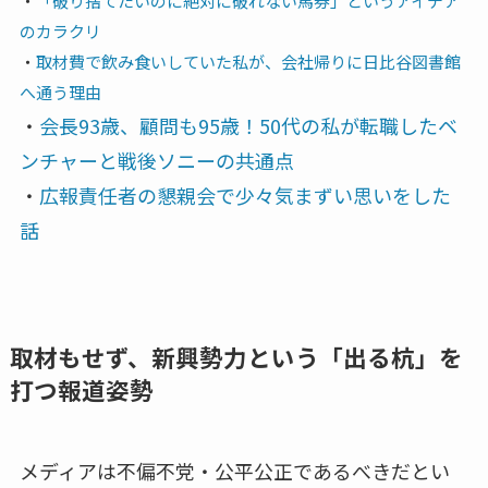
・
「破り捨てたいのに絶対に破れない馬券」というアイデア
のカラクリ
・
取材費で飲み食いしていた私が、会社帰りに日比谷図書館
へ通う理由
・
会長93歳、顧問も95歳！50代の私が転職したベ
ンチャーと戦後ソニーの共通点
・
広報責任者の懇親会で少々気まずい思いをした
話
取材もせず、新興勢力という「出る杭」を
打つ報道姿勢
メディアは不偏不党・公平公正であるべきだとい