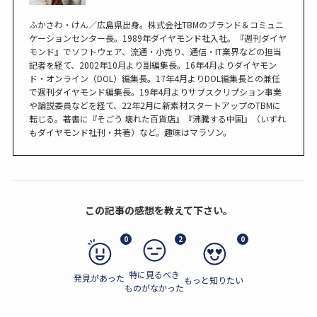
ふかさわ・けん／広島県出身。株式会社TBMのブランド＆コミュニ
ケーションセンター長。1989年ダイヤモンド社入社。『週刊ダイヤ
モンド』でソフトウェア、流通・小売り、通信・IT業界などの担当
記者を経て、2002年10月より副編集長。16年4月よりダイヤモン
ド・オンライン（DOL）編集長。17年4月よりDOL編集長との兼任
で週刊ダイヤモンド編集長。19年4月よりサブスクリプション事業
や論説委員などを経て、22年2月に新素材スタートアップのTBMに
転じる。著書に『そごう 壊れた百貨店』『沸騰する中国』（いずれ
もダイヤモンド社刊・共著）など。趣味はマラソン。
この記事の感想を教えて下さい。
0
2
0
特に見るべき
発見があった
もっと知りたい
ものがなかった