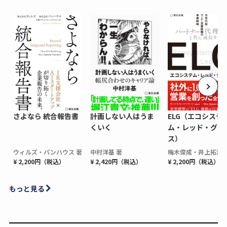
さよなら 統合報告書
計画しない人はうま
ELG（エコシステ
くいく
ム・レッド・グロ
ス）
ウィルズ・パンハウス 著
中村洋基 著
梅木俊成・井上拓海 
¥ 2,200円（税込）
¥ 2,420円（税込）
¥ 2,200円（税込）
もっと見る