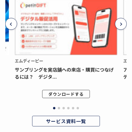
エムディーピー
エム
サンプリングを実店舗への来店・購買につなげ
ア
るには？ デジタ...
デジ
ダウンロードする
サービス資料一覧