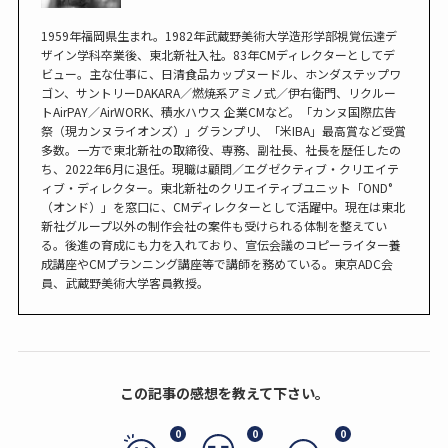
1959年福岡県生まれ。1982年武蔵野美術大学造形学部視覚伝達デ
ザイン学科卒業後、東北新社入社。83年CMディレクターとしてデ
ビュー。主な仕事に、日清食品カップヌードル、ホンダステップワ
ゴン、サントリーDAKARA／燃焼系アミノ式／伊右衛門、リクルー
トAirPAY／AirWORK、積水ハウス 企業CMなど。「カンヌ国際広告
祭（現カンヌライオンズ）」グランプリ、「米IBA」最高賞など受賞
多数。一方で東北新社の取締役、専務、副社長、社長を歴任したの
ち、2022年6月に退任。現職は顧問／エグゼクティブ・クリエイテ
ィブ・ディレクター。東北新社のクリエイティブユニット「OND°
（オンド）」を窓口に、CMディレクターとして活躍中。現在は東北
新社グループ以外の制作会社の案件も受けられる体制を整えてい
る。後進の育成にも力を入れており、宣伝会議のコピーライター養
成講座やCMプランニング講座等で講師を務めている。東京ADC会
員、武蔵野美術大学客員教授。
この記事の感想を教えて下さい。
0
0
0