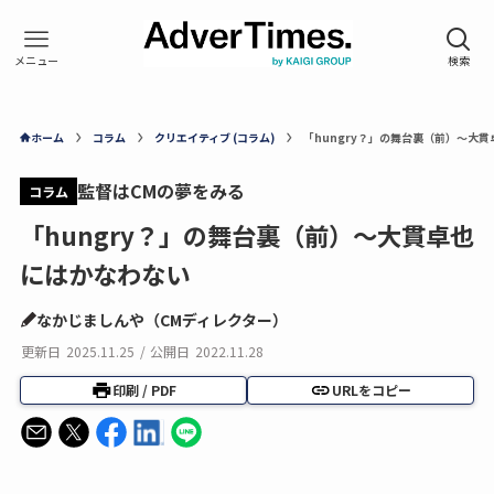
ホーム
コラム
クリエイティブ (コラム)
「hungry？」の舞台裏（前）～大
監督はCMの夢をみる
コラム
「hungry？」の舞台裏（前）～大貫卓也
にはかなわない
なかじましんや（CMディレクター）
更新日
2025.11.25
/
公開日
2022.11.28
印刷 / PDF
URLをコピー