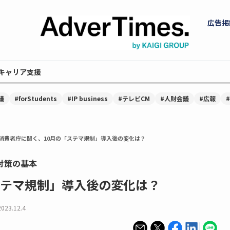
広告掲
キャリア支援
議
#forStudents
#IP business
#テレビCM
#人財会議
#広報
消費者庁に聞く、10月の「ステマ規制」導入後の変化は？
対策の基本
ステマ規制」導入後の変化は？
2023.12.4