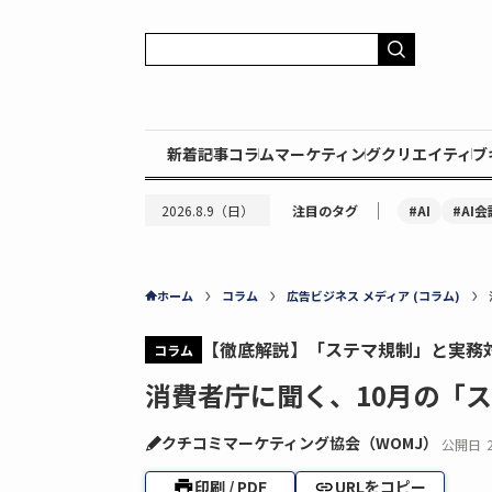
新着記事
コラム
マーケティング
クリエイティブ
｜
#AI
#AI会
2026.8.9（日）
注目のタグ
ホーム
コラム
広告ビジネス メディア (コラム)
【徹底解説】「ステマ規制」と実務
コラム
消費者庁に聞く、10月の「
クチコミマーケティング協会（WOMJ）
公開日
印刷 / PDF
URLをコピー