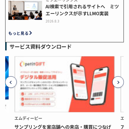
AI検索で引用されるサイトへ ミツ
エーリンクスが示すLLMO実装
2026.8.3
もっと見る
サービス資料ダウンロード
エムディーピー
エム
サンプリングを実店舗への来店・購買につなげ
ア