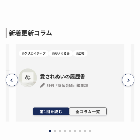
新着更新コラム
#クリエイティブ
#ぬいぐるみ
#広報
#
―事
愛されぬいの履歴書
月刊『宣伝会議』編集部
ン
第1回を読む
全コラム一覧