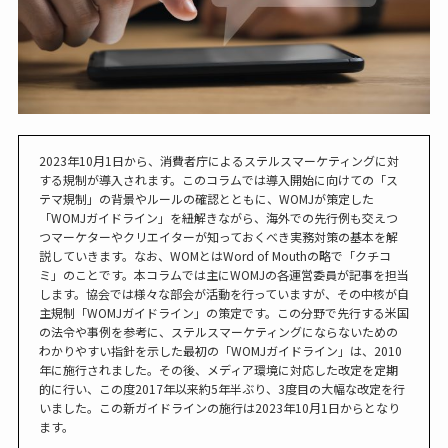
2023年10月1日から、消費者庁によるステルスマーケティングに対
する規制が導入されます。このコラムでは導入開始に向けての「ス
テマ規制」の背景やルールの確認とともに、WOMJが策定した
「WOMJガイドライン」を紐解きながら、海外での先行例も交えつ
つマーケターやクリエイターが知っておくべき実務対策の基本を解
説していきます。なお、WOMとはWord of Mouthの略で「クチコ
ミ」のことです。本コラムでは主にWOMJの各運営委員が記事を担当
します。協会では様々な部会が活動を行っていますが、その中核が自
主規制「WOMJガイドライン」の策定です。この分野で先行する米国
の法令や事例を参考に、ステルスマーケティングにならないための
わかりやすい指針を示した最初の「WOMJガイドライン」は、2010
年に施行されました。その後、メディア環境に対応した改定を定期
的に行い、この度2017年以来約5年半ぶり、3度目の大幅な改定を行
いました。この新ガイドラインの施行は2023年10月1日からとなり
ます。