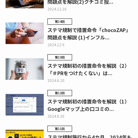
問題点を解説(2)クチコミ投...
2024.12.16
第14回
ステマ規制で措置命令「chocoZAP」
問題点を解説 (1)インフル...
2024.12.9
第13回
ステマ規制初の措置命令を解説（2）
「＃PRをつけたくない」は...
2024.6.20
第12回
ステマ規制初の措置命令を解説（1）
Googleマップ上の口コミの...
2024.6.20
第11回
ステマ規制施行から4カ月、2024年も