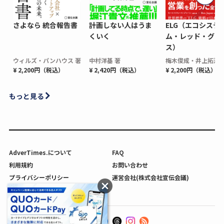
さよなら 統合報告書
計画しない人はうま
ELG（エコシステ
くいく
ム・レッド・グロ
ス）
ウィルズ・パンハウス 著
中村洋基 著
梅木俊成・井上拓海 
¥ 2,200円（税込）
¥ 2,420円（税込）
¥ 2,200円（税込）
もっと見る
AdverTimes.について
FAQ
利用規約
お問い合わせ
プライバシーポリシー
運営会社(株式会社宣伝会議)
利用者情報の外部送信について