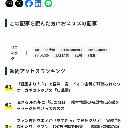
この記事を読んだ方におススメの記事
注目
#AI
#AI会議
#forStudents
#IP business
｜
のタ
#テレビCM
#人財会議
#広報
#転売
グ
週間アクセスランキング
「経営より人命」で空気一変 イオン会見が評価されたワ
ケ カギはトップの「知識量」
泣けるJR九州の「幻のCM」 熊本地震の被災地に応援メ
ッセージを届ける広告の力
ファン付きウエアが「臭すぎる」問題をクリア “消臭”を
備えたワークマン、120万点超を販売 一般向け攻略の鍵