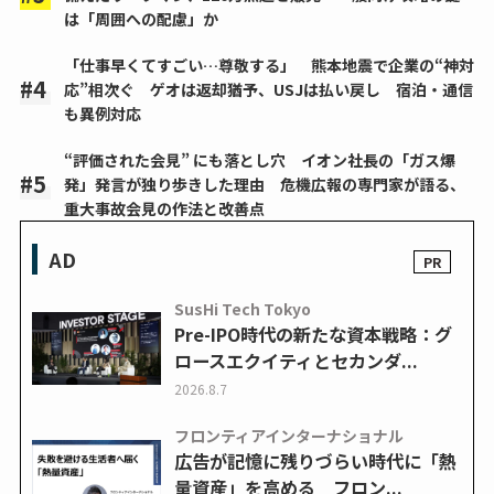
は「周囲への配慮」か
「仕事早くてすごい…尊敬する」 熊本地震で企業の“神対
応”相次ぐ ゲオは返却猶予、USJは払い戻し 宿泊・通信
も異例対応
“評価された会見” にも落とし穴 イオン社長の「ガス爆
発」発言が独り歩きした理由 危機広報の専門家が語る、
重大事故会見の作法と改善点
AD
SusHi Tech Tokyo
Pre-IPO時代の新たな資本戦略：グ
ロースエクイティとセカンダ...
2026.8.7
フロンティアインターナショナル
広告が記憶に残りづらい時代に「熱
量資産」を高める フロン...