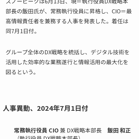
スノーピークは6月13日、現＝執行役員DX戦略本
部長の飯田氏が、常務執行役員に昇格し、CIO＝最
高情報責任者を兼務する人事を発表した。着任は
同7月1日付。
グループ全体のDX戦略を統括し、デジタル技術を
活用した効率的な業務遂行と情報活用の最大化を
図るという。
人事異動、2024年7月1日付
常務執行役員 CIO
兼 DX戦略本部長
飯田 和正
（
執行役員
DX戦略本部長）