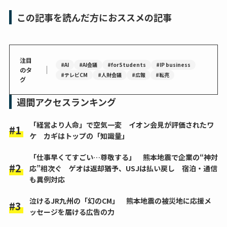
この記事を読んだ方におススメの記事
注目
#AI
#AI会議
#forStudents
#IP business
｜
のタ
#テレビCM
#人財会議
#広報
#転売
グ
週間アクセスランキング
「経営より人命」で空気一変 イオン会見が評価されたワ
ケ カギはトップの「知識量」
「仕事早くてすごい…尊敬する」 熊本地震で企業の“神対
応”相次ぐ ゲオは返却猶予、USJは払い戻し 宿泊・通信
も異例対応
泣けるJR九州の「幻のCM」 熊本地震の被災地に応援メ
ッセージを届ける広告の力