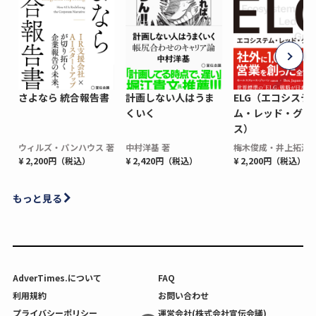
さよなら 統合報告書
計画しない人はうま
ELG（エコシステ
くいく
ム・レッド・グロ
ス）
ウィルズ・パンハウス 著
中村洋基 著
梅木俊成・井上拓海 
¥ 2,200円（税込）
¥ 2,420円（税込）
¥ 2,200円（税込）
もっと見る
AdverTimes.について
FAQ
利用規約
お問い合わせ
プライバシーポリシー
運営会社(株式会社宣伝会議)