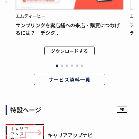
エムディーピー
エム
サンプリングを実店舗への来店・購買につなげ
ア
るには？ デジタ...
デジ
ダウンロードする
サービス資料一覧
特設ページ
キャリアアップナビ