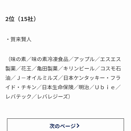
2位（15社）
・賀来賢人
（味の素／味の素冷凍食品／アップル／エスエス
製薬／花王／亀田製菓／キリンビール／コスモ石
油／Ｊ－オイルミルズ／日本ケンタッキー・フラ
イド・チキン／日本生命保険／明治／Ｕｂｉｅ／
レバテック／レバレジーズ）
次のページ