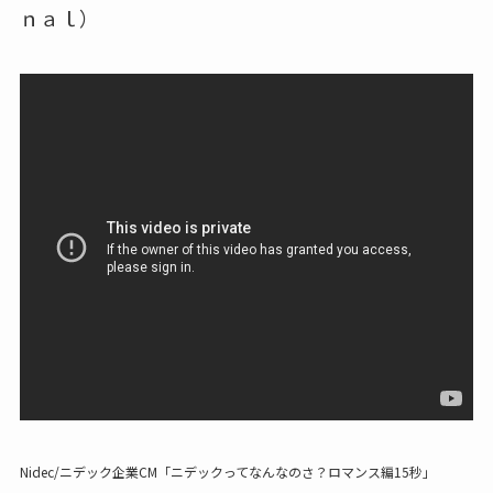
ｎａｌ）
Nidec/ニデック企業CM「ニデックってなんなのさ？ロマンス編15秒」