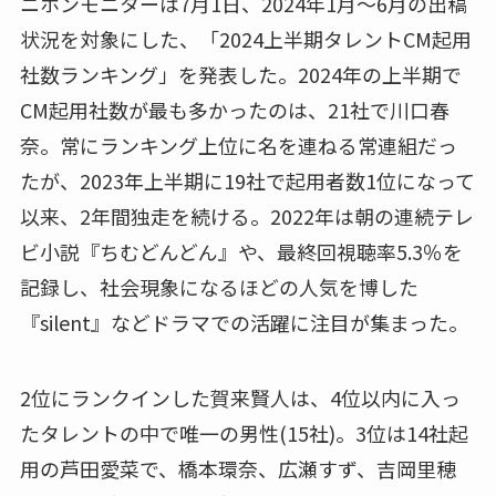
ニホンモニターは7月1日、2024年1月～6月の出稿
状況を対象にした、「2024上半期タレントCM起用
社数ランキング」を発表した。2024年の上半期で
CM起用社数が最も多かったのは、21社で川口春
奈。常にランキング上位に名を連ねる常連組だっ
たが、2023年上半期に19社で起用者数1位になって
以来、2年間独走を続ける。2022年は朝の連続テレ
ビ小説『ちむどんどん』や、最終回視聴率5.3％を
記録し、社会現象になるほどの人気を博した
『silent』などドラマでの活躍に注目が集まった。
2位にランクインした賀来賢人は、4位以内に入っ
たタレントの中で唯一の男性(15社)。3位は14社起
用の芦田愛菜で、橋本環奈、広瀬すず、吉岡里穂