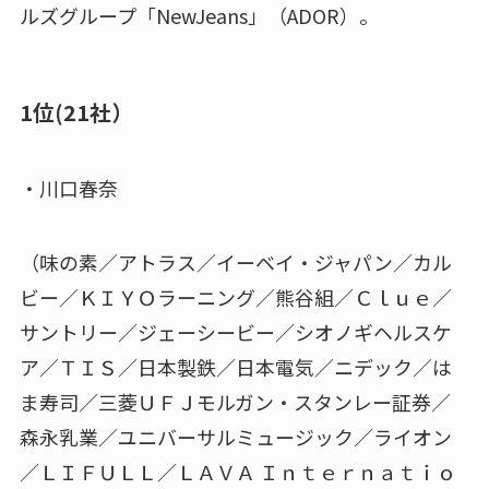
ルズグループ「NewJeans」（ADOR）。
1位(21社）
・川口春奈
（味の素／アトラス／イーベイ・ジャパン／カル
ビー／ＫＩＹＯラーニング／熊谷組／Ｃｌｕｅ／
サントリー／ジェーシービー／シオノギヘルスケ
ア／ＴＩＳ／日本製鉄／日本電気／ニデック／は
ま寿司／三菱ＵＦＪモルガン・スタンレー証券／
森永乳業／ユニバーサルミュージック／ライオン
／ＬＩＦＵＬＬ／ＬＡＶＡ Ｉｎｔｅｒｎａｔｉｏ