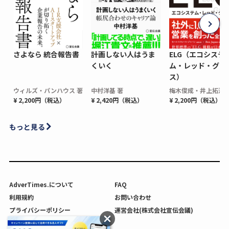
さよなら 統合報告書
計画しない人はうま
ELG（エコシステ
くいく
ム・レッド・グロ
ス）
ウィルズ・パンハウス 著
中村洋基 著
梅木俊成・井上拓海 
¥ 2,200円（税込）
¥ 2,420円（税込）
¥ 2,200円（税込）
もっと見る
AdverTimes.について
FAQ
利用規約
お問い合わせ
プライバシーポリシー
運営会社(株式会社宣伝会議)
利用者情報の外部送信について