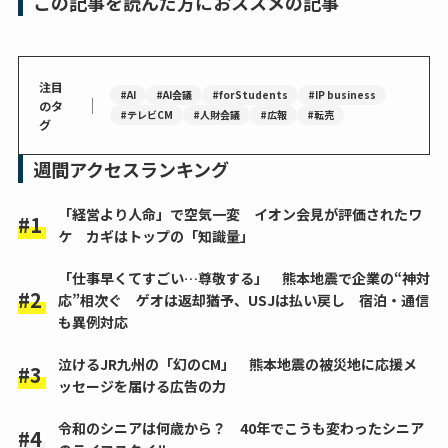
この記事を読んだ方におススメの記事
注目
#AI
#AI会議
#forStudents
#IP business
｜
のタ
#テレビCM
#人財会議
#広報
#転売
グ
週間アクセスランキング
「経営より人命」で空気一変 イオン会見が評価されたワ
ケ カギはトップの「知識量」
「仕事早くてすごい…尊敬する」 熊本地震で企業の“神対
応”相次ぐ ゲオは返却猶予、USJは払い戻し 宿泊・通信
も異例対応
泣けるJR九州の「幻のCM」 熊本地震の被災地に応援メ
ッセージを届ける広告の力
令和のシニアは何歳から？ 40年でこうも変わったシニア