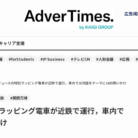
広告掲
キャリア支援
議
#forStudents
#IP business
#テレビCM
#人財会議
#広報
デュースの特別ラッピング電車が近鉄で運行，車内では対話をテーマに16の問いかけ
近鉄
#関西万博
ラッピング電車が近鉄で運行，車内で
かけ