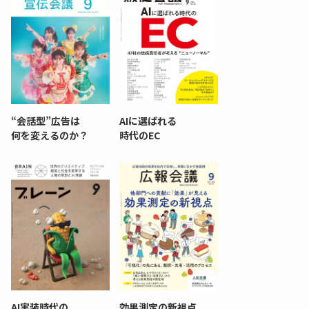
“会話型”広告は
AIに選ばれる
何を変えるのか？
時代のEC
AI実装時代の
効果測定の新視点