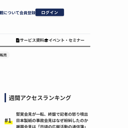
ログイン
載について
会員登録
サービス資料
イベント・セミナー
#転売
週間アクセスランキング
堅実会見が一転、終盤で記者の怒り噴出
日本製紙の事故会見はなぜ紛糾したのか
謝罪会見は「日頃の広報活動の通信簿」