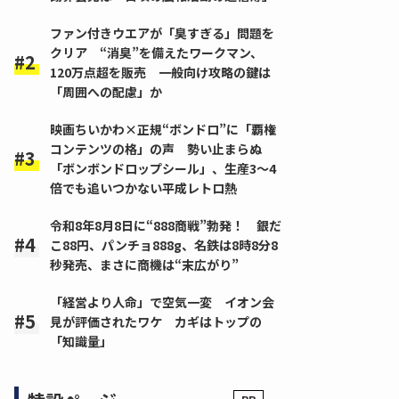
ファン付きウエアが「臭すぎる」問題を
クリア “消臭”を備えたワークマン、
120万点超を販売 一般向け攻略の鍵は
「周囲への配慮」か
映画ちいかわ×正規“ボンドロ”に「覇権
コンテンツの格」の声 勢い止まらぬ
「ボンボンドロップシール」、生産3～4
倍でも追いつかない平成レトロ熱
令和8年8月8日に“888商戦”勃発！ 銀だ
こ88円、パンチョ888g、名鉄は8時8分8
秒発売、まさに商機は“末広がり”
「経営より人命」で空気一変 イオン会
見が評価されたワケ カギはトップの
「知識量」