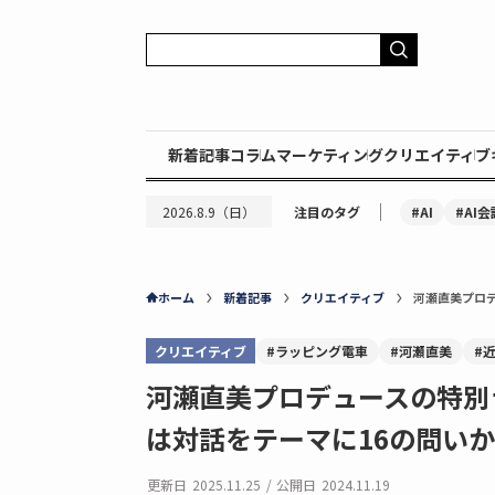
新着記事
コラム
マーケティング
クリエイティブ
｜
#AI
#AI会
2026.8.9（日）
注目のタグ
ホーム
新着記事
クリエイティブ
河瀬直美プロ
クリエイティブ
#ラッピング電車
#河瀬直美
#
河瀬直美プロデュースの特別
は対話をテーマに16の問い
更新日
2025.11.25
/
公開日
2024.11.19