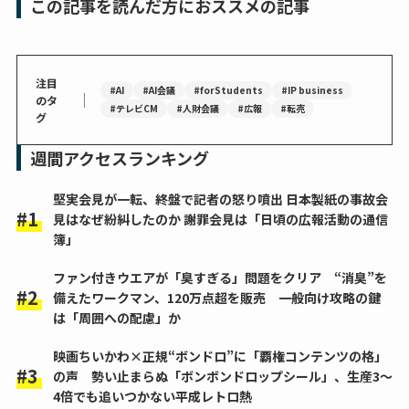
この記事を読んだ方におススメの記事
注目
#AI
#AI会議
#forStudents
#IP business
｜
のタ
#テレビCM
#人財会議
#広報
#転売
グ
週間アクセスランキング
堅実会見が一転、終盤で記者の怒り噴出 日本製紙の事故会
見はなぜ紛糾したのか 謝罪会見は「日頃の広報活動の通信
簿」
ファン付きウエアが「臭すぎる」問題をクリア “消臭”を
備えたワークマン、120万点超を販売 一般向け攻略の鍵
は「周囲への配慮」か
映画ちいかわ×正規“ボンドロ”に「覇権コンテンツの格」
の声 勢い止まらぬ「ボンボンドロップシール」、生産3～
4倍でも追いつかない平成レトロ熱