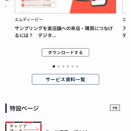
エムディーピー
エム
サンプリングを実店舗への来店・購買につなげ
ア
るには？ デジタ...
デジ
ダウンロードする
サービス資料一覧
特設ページ