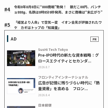
令和8年8月8日に“888商戦”勃発！ 銀だこ88円、パンチ
ョ888g、名鉄は8時8分8秒発売、まさに商機は“末広がり”
「経営より人命」で空気一変 イオン会見が評価されたワ
ケ カギはトップの「知識量」
AD
SusHi Tech Tokyo
Pre-IPO時代の新たな資本戦略：グ
ロースエクイティとセカンダ...
2026.8.7
フロンティアインターナショナル
広告が記憶に残りづらい時代に「熱
量資産」を高める フロン...
2026.8.4
日本郵便