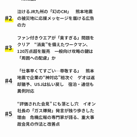
泣けるJR九州の「幻のCM」 熊本地震
の被災地に応援メッセージを届ける広告
の力
ファン付きウエアが「臭すぎる」問題を
クリア “消臭”を備えたワークマン、
120万点超を販売 一般向け攻略の鍵は
「周囲への配慮」か
「仕事早くてすごい…尊敬する」 熊本
地震で企業の“神対応”相次ぐ ゲオは返
却猶予、USJは払い戻し 宿泊・通信も
異例対応
“評価された会見” にも落とし穴 イオン
社長の「ガス爆発」発言が独り歩きした
理由 危機広報の専門家が語る、重大事
故会見の作法と改善点