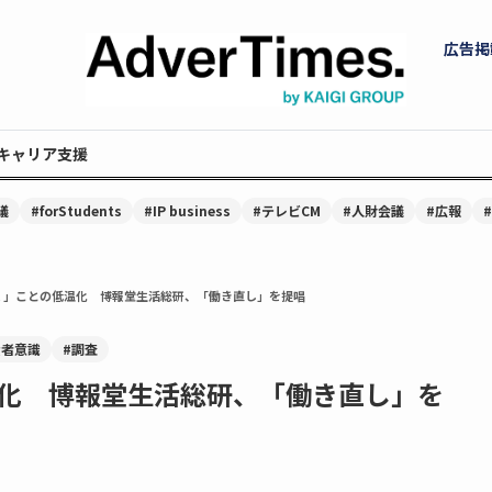
広告掲
キャリア支援
議
#forStudents
#IP business
#テレビCM
#人財会議
#広報
く」ことの低温化 博報堂生活総研、「働き直し」を提唱
費者意識
#調査
化 博報堂生活総研、「働き直し」を