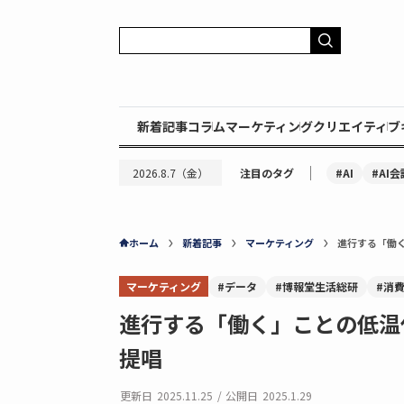
新着記事
コラム
マーケティング
クリエイティブ
｜
#AI
#AI会
2026.8.7（金）
注目のタグ
ホーム
新着記事
マーケティング
進行する「働
マーケティング
#データ
#博報堂生活総研
#消
進行する「働く」ことの低温
提唱
更新日
2025.11.25
/
公開日
2025.1.29