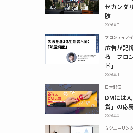
セカンダ
肢
2026.8.7
フロンティア
広告が記
る フロン
ド」
2026.8.4
日本郵便
DMには人
賞」の応
2026.8.3
ミツエーリン