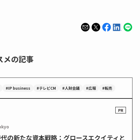
スメの記事
#IP business
#テレビCM
#人財会議
#広報
#転売
okyo
PO時代の新たな資本戦略：グロースエクイティと