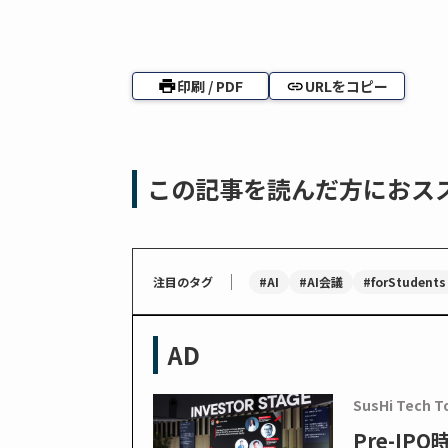
印刷 / PDF
URLをコピー
この記事を読んだ方におス
｜
#AI
#AI会議
#forStudents
注目のタグ
AD
SusHi Tech T
Pre-I