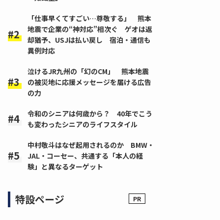
「仕事早くてすごい…尊敬する」 熊本
地震で企業の“神対応”相次ぐ ゲオは返
却猶予、USJは払い戻し 宿泊・通信も
異例対応
泣けるJR九州の「幻のCM」 熊本地震
の被災地に応援メッセージを届ける広告
の力
令和のシニアは何歳から？ 40年でこう
も変わったシニアのライフスタイル
中村敬斗はなぜ起用されるのか BMW・
JAL・コーセー、共通する「本人の経
験」と異なるターゲット
特設ページ