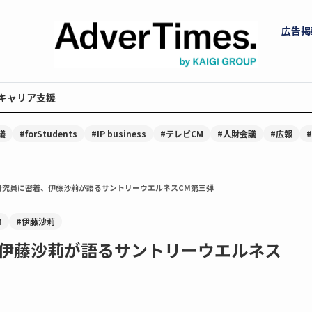
広告掲
キャリア支援
議
#forStudents
#IP business
#テレビCM
#人財会議
#広報
研究員に密着、伊藤沙莉が語るサントリーウエルネスCM第三弾
M
#伊藤沙莉
伊藤沙莉が語るサントリーウエルネス