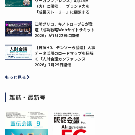
リーカンファレンス」8月25日
（火）に開催！ ブランド力を
「成長ストーリー」に翻訳する
江崎グリコ、キノトロープらが登
壇「成功戦略Webサイトサミット
2026」が7月22日に開催
【日揮HD、デンソーら登壇】人事
データ活用のロードマップを紐解
く「人財会議カンファレンス
2026」7月29日開催
もっと見る
雑誌・最新号