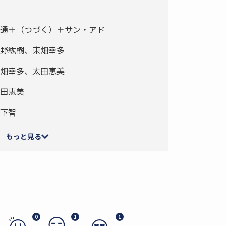
通＋（つづく）＋サン・アド
野紘樹、東畑幸多
畑幸多、太田恵美
田恵美
下智
もっと見る
0
1
1