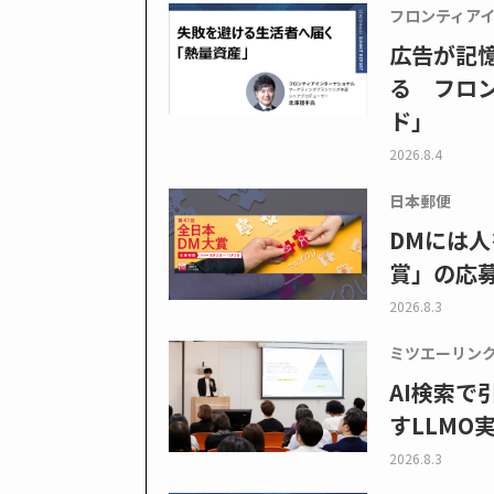
フロンティア
広告が記
る フロン
ド」
2026.8.4
日本郵便
DMには人
賞」の応
2026.8.3
ミツエーリン
AI検索
すLLMO
2026.8.3