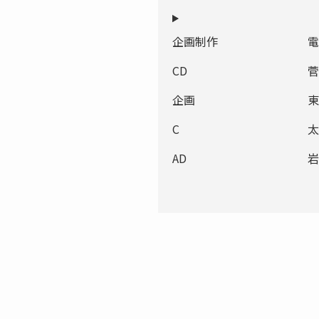
企画制作
電
CD
菅
企画
東
C
太
AD
岩