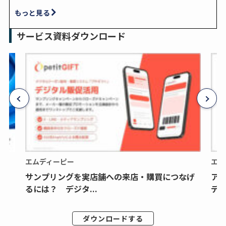
もっと見る
サービス資料ダウンロード
エムディーピー
エム
サンプリングを実店舗への来店・購買につなげ
ア
るには？ デジタ...
デジ
ダウンロードする