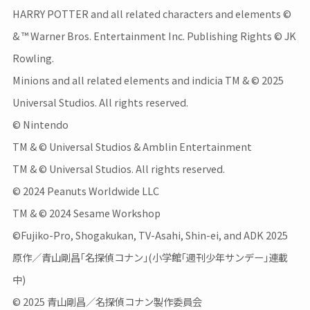
HARRY POTTER and all related characters and elements ©
& ™ Warner Bros. Entertainment Inc. Publishing Rights © JK
Rowling.
Minions and all related elements and indicia TM & © 2025
Universal Studios. All rights reserved.
© Nintendo
TM & © Universal Studios & Amblin Entertainment
TM & © Universal Studios. All rights reserved.
© 2024 Peanuts Worldwide LLC
TM & © 2024 Sesame Workshop
©Fujiko-Pro, Shogakukan, TV-Asahi, Shin-ei, and ADK 2025
原作／青山剛昌｢名探偵コナン｣(小学館｢週刊少年サンデー｣連載
中)
© 2025 青山剛昌／名探偵コナン製作委員会