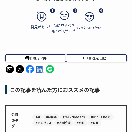
1
0
0
特に見るべき
発見があった
もっと知りたい
ものがなかった
印刷 / PDF
URLをコピー
この記事を読んだ方におススメの記事
注目
#AI
#AI会議
#forStudents
#IP business
｜
のタ
#テレビCM
#人財会議
#広報
#転売
グ