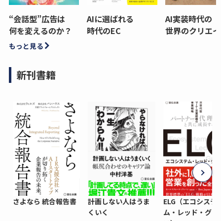
“会話型”広告は
AIに選ばれる
AI実装時代の
何を変えるのか？
時代のEC
世界のクリエイ
もっと見る
新刊書籍
さよなら 統合報告書
計画しない人はうま
ELG（エコシステ
くいく
ム・レッド・グロ