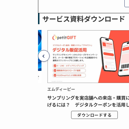
サービス資料ダウンロード
エムディーピー
広告データの“可視
サンプリングを実店舗への来店・購買
ジタル広告内製...
げるには？ デジタルクーポンを活用し.
ドする
ダウンロードする