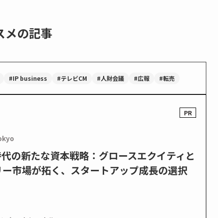
スメの記事
#IP business
#テレビCM
#人財会議
#広報
#転売
okyo
PO時代の新たな資本戦略：グロースエクイティと
リー市場が拓く、スタートアップ成長の選択