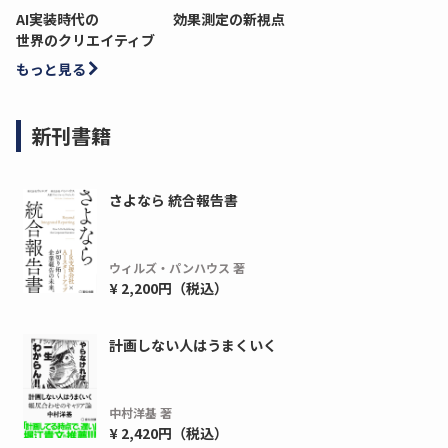
AI実装時代の
効果測定の新視点
世界のクリエイティブ
もっと見る
新刊書籍
さよなら 統合報告書
ウィルズ・パンハウス 著
¥ 2,200円（税込）
ディーピー
ガラパゴス
間1,000万本以上の配布実績！】デジタ
導入率87%でも期
計画しない人はうまくいく
ーポンを活用した販促キャンペーンを...
AIを「売上」につ
デ...
ダウンロードする
中村洋基 著
ダウ
¥ 2,420円（税込）