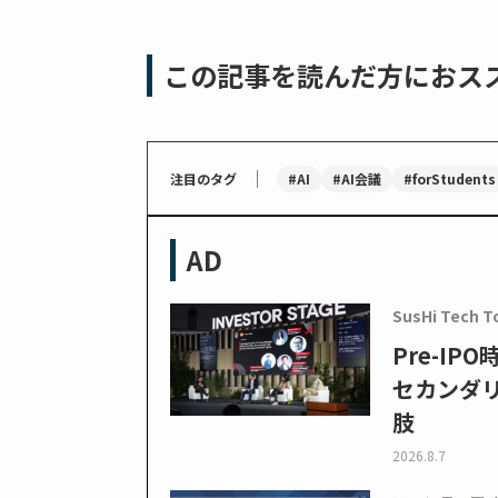
この記事を読んだ方におス
｜
#AI
#AI会議
#forStudents
注目のタグ
AD
SusHi Tech T
Pre-I
セカンダ
肢
2026.8.7