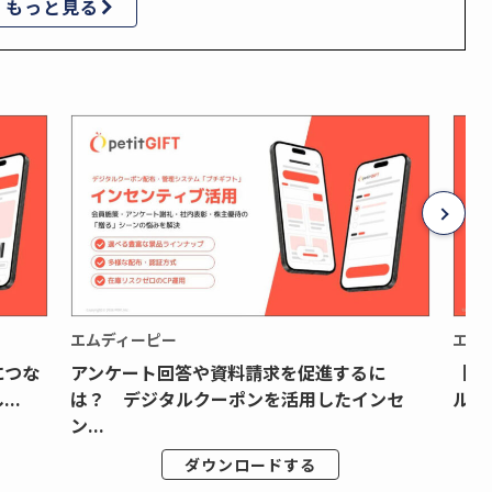
もっと見る
エムディーピー
エム
につな
アンケート回答や資料請求を促進するに
【月
..
は？ デジタルクーポンを活用したインセ
ルク
ン...
ダウンロードする