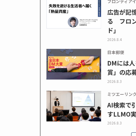
フロンティア
広告が記
る フロン
ド」
2026.8.4
日本郵便
DMには人
賞」の応
2026.8.3
ミツエーリン
AI検索
すLLMO
2026.8.3