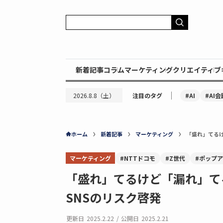
新着記事
コラム
マーケティング
クリエイティブ
｜
#AI
#AI会
2026.8.8（土）
注目のタグ
ホーム
新着記事
マーケティング
「盛れ」てるけ
マーケティング
#NTTドコモ
#Z世代
#ポップ
「盛れ」てるけど「漏れ」て
SNSのリスク啓発
更新日
2025.2.22
/
公開日
2025.2.21