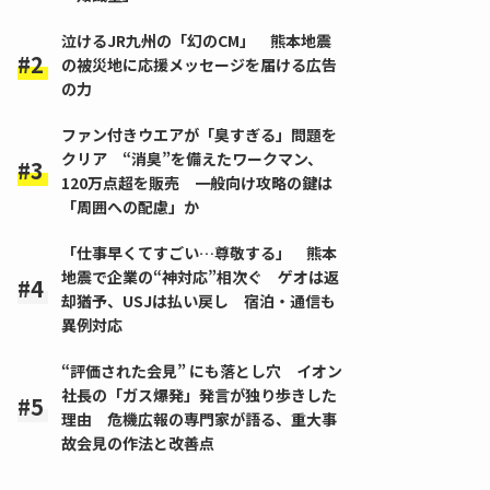
泣けるJR九州の「幻のCM」 熊本地震
の被災地に応援メッセージを届ける広告
の力
ファン付きウエアが「臭すぎる」問題を
クリア “消臭”を備えたワークマン、
120万点超を販売 一般向け攻略の鍵は
「周囲への配慮」か
「仕事早くてすごい…尊敬する」 熊本
地震で企業の“神対応”相次ぐ ゲオは返
却猶予、USJは払い戻し 宿泊・通信も
異例対応
“評価された会見” にも落とし穴 イオン
社長の「ガス爆発」発言が独り歩きした
理由 危機広報の専門家が語る、重大事
故会見の作法と改善点