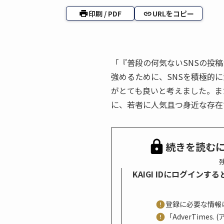
印刷 / PDF
URLをコピー
「『普段の何気ないSNSの投
強めるために、SNSを積極的
がとても良いと考えました。ま
に、若者に人気且つ身近な存在
続きを読む
残
KAIGI IDにログイン
登録に必要な情報
「AdverTime