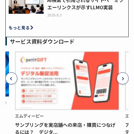
エーリンクスが示すLLMO実装
2026.8.3
もっと見る
サービス資料ダウンロード
エムディーピー
エム
サンプリングを実店舗への来店・購買につなげ
ア
るには？ デジタ...
デジ