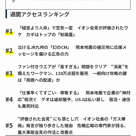
グ
週間アクセスランキング
「経営より人命」で空気一変 イオン会見が評価されたワ
ケ カギはトップの「知識量」
泣けるJR九州の「幻のCM」 熊本地震の被災地に応援メ
ッセージを届ける広告の力
ファン付きウエアが「臭すぎる」問題をクリア “消臭”を
備えたワークマン、120万点超を販売 一般向け攻略の鍵
は「周囲への配慮」か
「仕事早くてすごい…尊敬する」 熊本地震で企業の“神対
応”相次ぐ ゲオは返却猶予、USJは払い戻し 宿泊・通信
も異例対応
“評価された会見” にも落とし穴 イオン社長の「ガス爆
発」発言が独り歩きした理由 危機広報の専門家が語る、
重大事故会見の作法と改善点