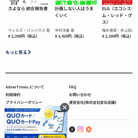
さよなら 統合報告書
計画しない人はうま
ELG（エコシステ
くいく
ム・レッド・グロ
ス）
ウィルズ・パンハウス 著
中村洋基 著
梅木俊成・井上拓海 
¥ 2,200円（税込）
¥ 2,420円（税込）
¥ 2,200円（税込）
もっと見る
AdverTimes.について
FAQ
利用規約
お問い合わせ
プライバシーポリシー
運営会社(株式会社宣伝会議)
利用者情報の外部送信について