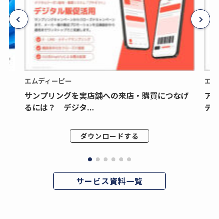
エムディーピー
エム
サンプリングを実店舗への来店・購買につなげ
ア
るには？ デジタ...
デジ
ダウンロードする
サービス資料一覧