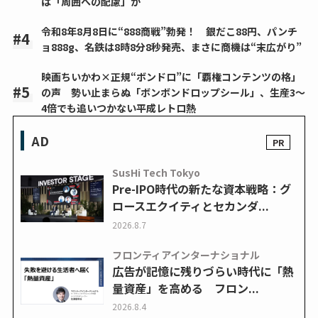
は「周囲への配慮」か
令和8年8月8日に“888商戦”勃発！ 銀だこ88円、パンチ
ョ888g、名鉄は8時8分8秒発売、まさに商機は“末広がり”
映画ちいかわ×正規“ボンドロ”に「覇権コンテンツの格」
の声 勢い止まらぬ「ボンボンドロップシール」、生産3～
4倍でも追いつかない平成レトロ熱
AD
SusHi Tech Tokyo
Pre-IPO時代の新たな資本戦略：グ
ロースエクイティとセカンダ...
2026.8.7
フロンティアインターナショナル
広告が記憶に残りづらい時代に「熱
量資産」を高める フロン...
2026.8.4