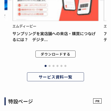
エムディーピー
エム
サンプリングを実店舗への来店・購買につなげ
ア
るには？ デジタ...
デジ
ダウンロードする
サービス資料一覧
特設ページ