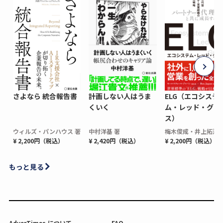
さよなら 統合報告書
計画しない人はうま
ELG（エコシステ
くいく
ム・レッド・グロ
ス）
ウィルズ・パンハウス 著
中村洋基 著
梅木俊成・井上拓海 
¥ 2,200円（税込）
¥ 2,420円（税込）
¥ 2,200円（税込）
もっと見る
AdverTimes.について
FAQ