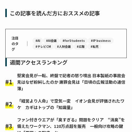
この記事を読んだ方におススメの記事
注目
#AI
#AI会議
#forStudents
#IP business
｜
のタ
#テレビCM
#人財会議
#広報
#転売
グ
週間アクセスランキング
堅実会見が一転、終盤で記者の怒り噴出 日本製紙の事故会
見はなぜ紛糾したのか 謝罪会見は「日頃の広報活動の通信
簿」
「経営より人命」で空気一変 イオン会見が評価されたワ
ケ カギはトップの「知識量」
ファン付きウエアが「臭すぎる」問題をクリア “消臭”を
備えたワークマン、120万点超を販売 一般向け攻略の鍵