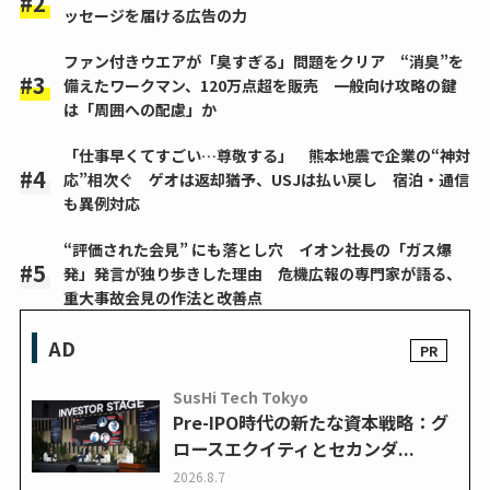
ッセージを届ける広告の力
ファン付きウエアが「臭すぎる」問題をクリア “消臭”を
備えたワークマン、120万点超を販売 一般向け攻略の鍵
は「周囲への配慮」か
「仕事早くてすごい…尊敬する」 熊本地震で企業の“神対
応”相次ぐ ゲオは返却猶予、USJは払い戻し 宿泊・通信
も異例対応
“評価された会見” にも落とし穴 イオン社長の「ガス爆
発」発言が独り歩きした理由 危機広報の専門家が語る、
重大事故会見の作法と改善点
AD
SusHi Tech Tokyo
Pre-IPO時代の新たな資本戦略：グ
ロースエクイティとセカンダ...
2026.8.7