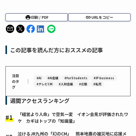
印刷 / PDF
URLをコピー
この記事を読んだ方におススメの記事
注目
#AI
#AI会議
#forStudents
#IP business
｜
のタ
#テレビCM
#人財会議
#広報
#転売
グ
週間アクセスランキング
「経営より人命」で空気一変 イオン会見が評価されたワ
ケ カギはトップの「知識量」
泣けるJR九州の「幻のCM」 熊本地震の被災地に応援メ