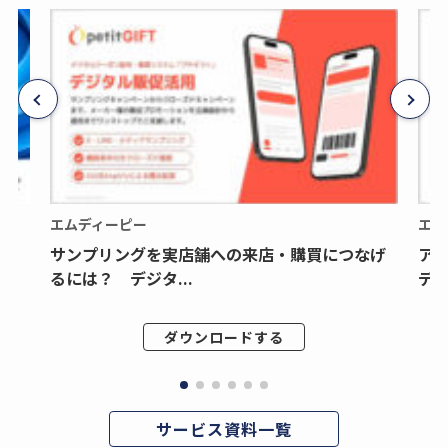
エムディーピー
エム
サンプリングを実店舗への来店・購買につなげ
ア
るには？ デジタ...
デジ
ダウンロードする
サービス資料一覧