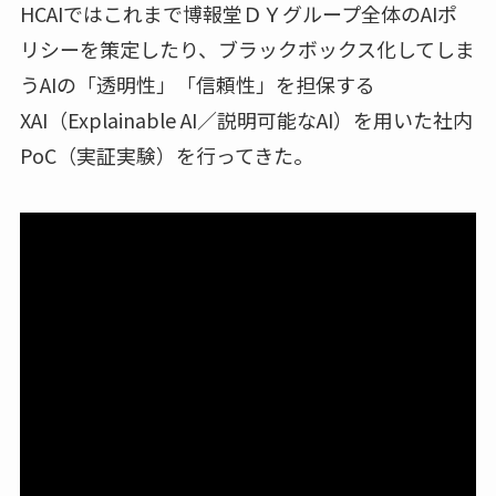
HCAIではこれまで博報堂ＤＹグループ全体のAIポ
リシーを策定したり、ブラックボックス化してしま
うAIの「透明性」「信頼性」を担保する
XAI（Explainable AI／説明可能なAI）を用いた社内
PoC（実証実験）を行ってきた。