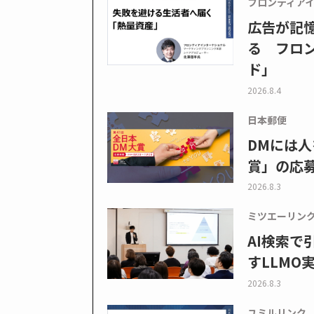
フロンティア
広告が記
る フロン
ド」
2026.8.4
日本郵便
DMには人
賞」の応
2026.8.3
ミツエーリン
AI検索
すLLMO
2026.8.3
ユミルリンク