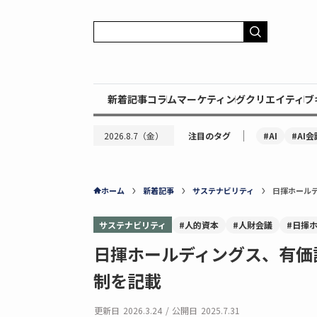
新着記事
コラム
マーケティング
クリエイティブ
｜
#AI
#AI会
2026.8.7（金）
注目のタグ
ホーム
新着記事
サステナビリティ
日揮ホール
サステナビリティ
#人的資本
#人財会議
#日揮
日揮ホールディングス、有価
制を記載
更新日
2026.3.24
/
公開日
2025.7.31