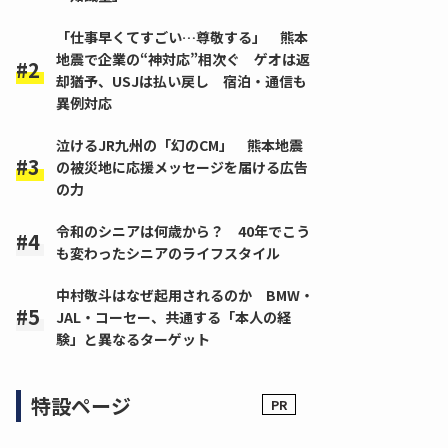
「仕事早くてすごい…尊敬する」 熊本
地震で企業の“神対応”相次ぐ ゲオは返
却猶予、USJは払い戻し 宿泊・通信も
異例対応
泣けるJR九州の「幻のCM」 熊本地震
の被災地に応援メッセージを届ける広告
の力
令和のシニアは何歳から？ 40年でこう
も変わったシニアのライフスタイル
中村敬斗はなぜ起用されるのか BMW・
JAL・コーセー、共通する「本人の経
験」と異なるターゲット
特設ページ