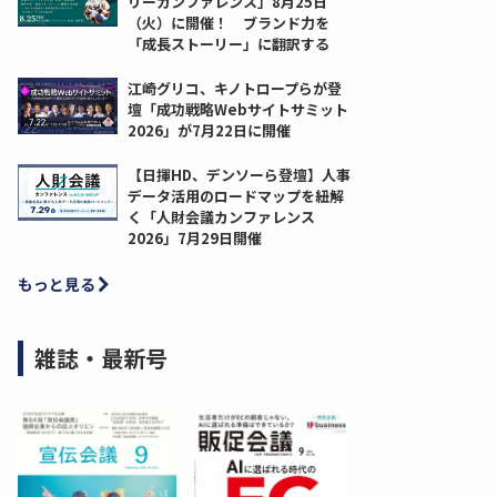
リーカンファレンス」8月25日
（火）に開催！ ブランド力を
「成長ストーリー」に翻訳する
江崎グリコ、キノトロープらが登
壇「成功戦略Webサイトサミット
2026」が7月22日に開催
【日揮HD、デンソーら登壇】人事
データ活用のロードマップを紐解
く「人財会議カンファレンス
2026」7月29日開催
もっと見る
雑誌・最新号