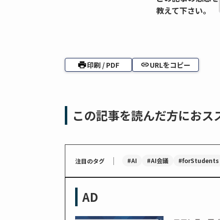
教えて下さい。
印刷 / PDF
URLをコピー
この記事を読んだ方におス
｜
#AI
#AI会議
#forStudents
注目のタグ
AD