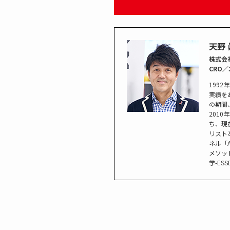
天野 
株式会
CRO
199
実績を
の期間
201
ち、現
リスト
ネル「
メソッ
学-E