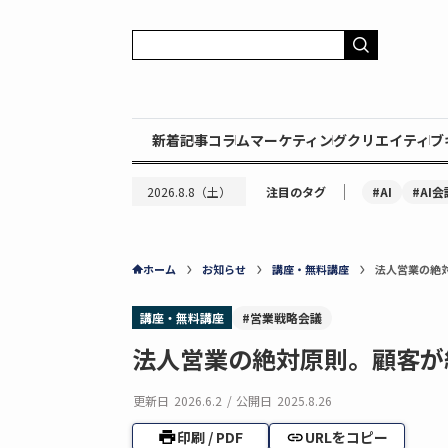
新着記事
コラム
マーケティング
クリエイティブ
｜
#AI
#AI会
2026.8.8（土）
注目のタグ
ホーム
お知らせ
講座・無料講座
法人営業の絶
講座・無料講座
#営業戦略会議
法人営業の絶対原則。顧客が
更新日
2026.6.2
/
公開日
2025.8.26
印刷 / PDF
URLをコピー