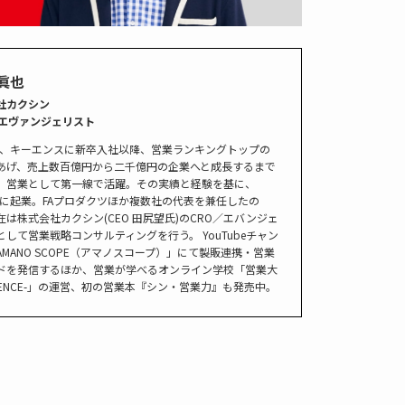
眞也
社カクシン
／エヴァンジェリスト
2年、キーエンスに新卒入社以降、営業ランキングトップの
あげ、売上数百億円から二千億円の企業へと成長するまで
、営業として第一線で活躍。その実績と経験を基に、
0年に起業。FAプロダクツほか複数社の代表を兼任したの
在は株式会社カクシン(CEO 田尻望氏)のCRO／エバンジェ
として営業戦略コンサルティングを行う。 YouTubeチャン
AMANO SCOPE（アマノスコープ）」にて製販連携・営業
ドを発信するほか、営業が学べるオンライン学校「営業大
SSENCE-」の運営、初の営業本『シン・営業力』も発売中。