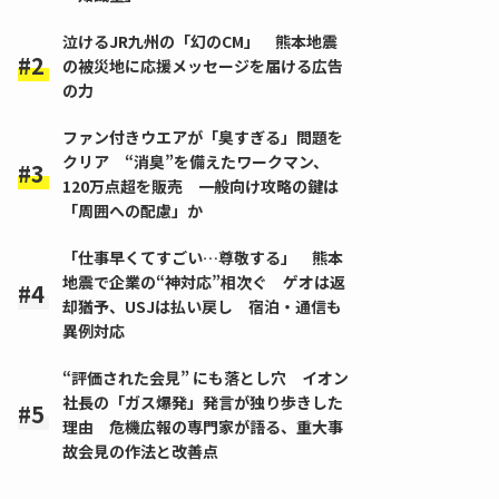
泣けるJR九州の「幻のCM」 熊本地震
の被災地に応援メッセージを届ける広告
の力
ファン付きウエアが「臭すぎる」問題を
クリア “消臭”を備えたワークマン、
120万点超を販売 一般向け攻略の鍵は
「周囲への配慮」か
「仕事早くてすごい…尊敬する」 熊本
地震で企業の“神対応”相次ぐ ゲオは返
却猶予、USJは払い戻し 宿泊・通信も
異例対応
“評価された会見” にも落とし穴 イオン
社長の「ガス爆発」発言が独り歩きした
理由 危機広報の専門家が語る、重大事
故会見の作法と改善点