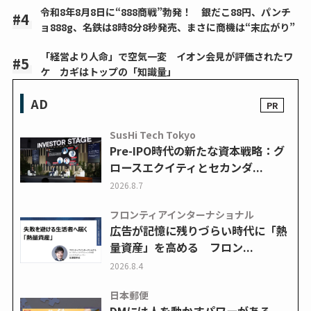
令和8年8月8日に“888商戦”勃発！ 銀だこ88円、パンチ
ョ888g、名鉄は8時8分8秒発売、まさに商機は“末広がり”
「経営より人命」で空気一変 イオン会見が評価されたワ
ケ カギはトップの「知識量」
AD
SusHi Tech Tokyo
Pre-IPO時代の新たな資本戦略：グ
ロースエクイティとセカンダ...
2026.8.7
フロンティアインターナショナル
広告が記憶に残りづらい時代に「熱
量資産」を高める フロン...
2026.8.4
日本郵便
DMには人を動かすパワーがある