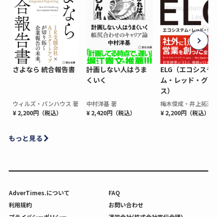
さよなら 統合報告書
計画しない人はうま
ELG（エコシステ
くいく
ム・レッド・グロ
ス）
ウィルズ・パンハウス 著
中村洋基 著
梅木俊成・井上拓海 
¥ 2,200円（税込）
¥ 2,420円（税込）
¥ 2,200円（税込）
もっと見る
AdverTimes.について
FAQ
利用規約
お問い合わせ
プライバシーポリシー
運営会社(株式会社宣伝会議)