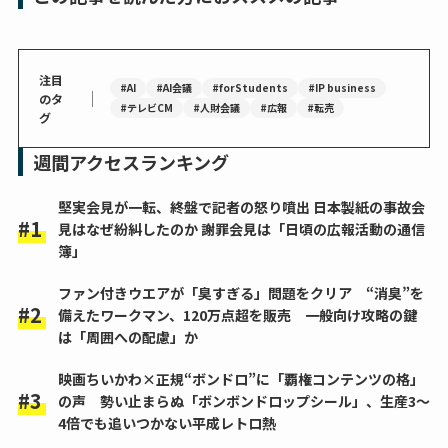
注目
#AI
#AI会議
#forStudents
#IP business
｜
のタ
#テレビCM
#人財会議
#広報
#転売
グ
週間アクセスランキング
堅実会見が一転、終盤で記者の怒り噴出 日本製紙の事故会
見はなぜ紛糾したのか 謝罪会見は「日頃の広報活動の通信
簿」
ファン付きウエアが「臭すぎる」問題をクリア “消臭”を
備えたワークマン、120万点超を販売 一般向け攻略の鍵
は「周囲への配慮」か
映画ちいかわ×正規“ボンドロ”に「覇権コンテンツの格」
の声 勢い止まらぬ「ボンボンドロップシール」、生産3～
4倍でも追いつかない平成レトロ熱