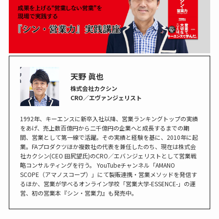
天野 眞也
株式会社カクシン
CRO／エヴァンジェリスト
1992年、キーエンスに新卒入社以降、営業ランキングトップの実績
をあげ、売上数百億円から二千億円の企業へと成長するまでの期
間、営業として第一線で活躍。その実績と経験を基に、2010年に起
業。FAプロダクツほか複数社の代表を兼任したのち、現在は株式会
社カクシン(CEO 田尻望氏)のCRO／エバンジェリストとして営業戦
略コンサルティングを行う。 YouTubeチャンネル「AMANO
SCOPE（アマノスコープ）」にて製販連携・営業メソッドを発信す
るほか、営業が学べるオンライン学校「営業大学-ESSENCE-」の運
営、初の営業本『シン・営業力』も発売中。