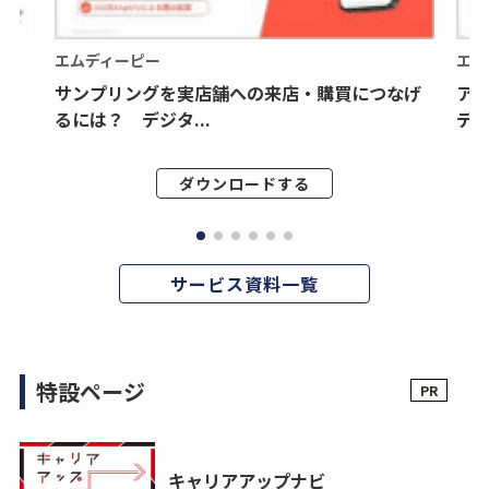
エムディーピー
エム
サンプリングを実店舗への来店・購買につなげ
ア
るには？ デジタ...
デジ
ダウンロードする
サービス資料一覧
特設ページ
キャリアアップナビ