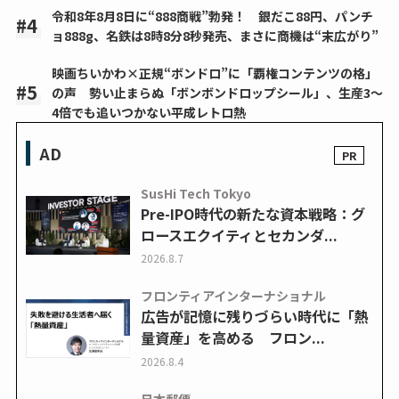
令和8年8月8日に“888商戦”勃発！ 銀だこ88円、パンチ
ョ888g、名鉄は8時8分8秒発売、まさに商機は“末広がり”
映画ちいかわ×正規“ボンドロ”に「覇権コンテンツの格」
の声 勢い止まらぬ「ボンボンドロップシール」、生産3～
4倍でも追いつかない平成レトロ熱
AD
SusHi Tech Tokyo
Pre-IPO時代の新たな資本戦略：グ
ロースエクイティとセカンダ...
2026.8.7
フロンティアインターナショナル
広告が記憶に残りづらい時代に「熱
量資産」を高める フロン...
2026.8.4
日本郵便