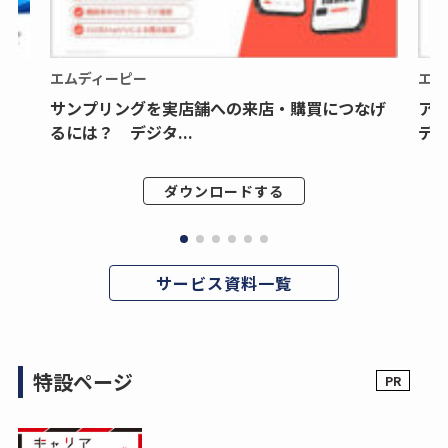
エムディーピー
エム
サンプリングを実店舗への来店・購買につなげ
ア
るには？ デジタ...
デジ
ダウンロードする
サービス資料一覧
特設ページ