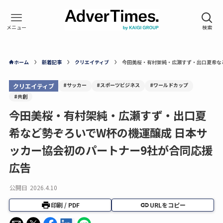
ホーム
新着記事
クリエイティブ
今田美桜・有村架純・広瀬すず・出口夏希な
#サッカー
#スポーツビジネス
#ワールドカップ
クリエイティブ
#共創
今田美桜・有村架純・広瀬すず・出口夏
希など勢ぞろいでW杯の機運醸成 日本サ
ッカー協会初のパートナー9社が合同応援
広告
公開日
2026.4.10
印刷 / PDF
URLをコピー