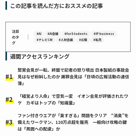
この記事を読んだ方におススメの記事
注目
#AI
#AI会議
#forStudents
#IP business
｜
のタ
#テレビCM
#人財会議
#広報
#転売
グ
週間アクセスランキング
堅実会見が一転、終盤で記者の怒り噴出 日本製紙の事故会
見はなぜ紛糾したのか 謝罪会見は「日頃の広報活動の通信
簿」
「経営より人命」で空気一変 イオン会見が評価されたワ
ケ カギはトップの「知識量」
ファン付きウエアが「臭すぎる」問題をクリア “消臭”を
備えたワークマン、120万点超を販売 一般向け攻略の鍵
は「周囲への配慮」か