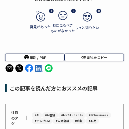
1
0
0
特に見るべき
発見があった
もっと知りたい
ものがなかった
印刷 / PDF
URLをコピー
この記事を読んだ方におススメの記事
注目
#AI
#AI会議
#forStudents
#IP business
｜
のタ
#テレビCM
#人財会議
#広報
#転売
グ