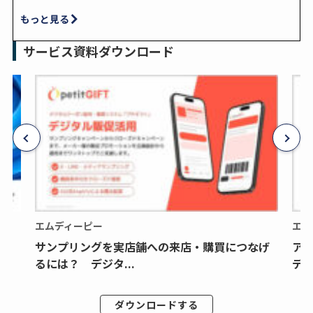
もっと見る
サービス資料ダウンロード
エムディーピー
エム
サンプリングを実店舗への来店・購買につなげ
ア
るには？ デジタ...
デジ
ダウンロードする