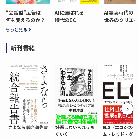
“会話型”広告は
AIに選ばれる
AI実装時代の
何を変えるのか？
時代のEC
世界のクリエイ
もっと見る
新刊書籍
さよなら 統合報告書
計画しない人はうま
ELG（エコシステ
くいく
ム・レッド・グロ