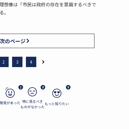
理想像は「市民は政府の存在を意識するべきで
る。
次のページ
2
3
4
1
0
0
特に見るべき
発見があった
もっと知りたい
ものがなかった