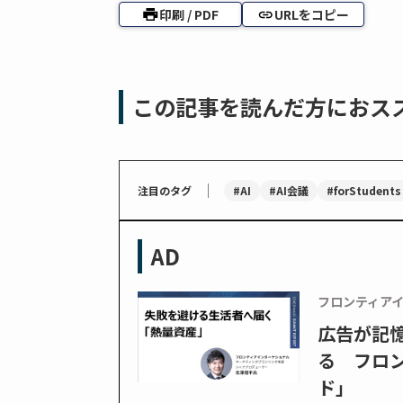
印刷 / PDF
URLをコピー
この記事を読んだ方におス
｜
#AI
#AI会議
#forStudents
注目のタグ
AD
フロンティア
広告が記
る フロン
ド」