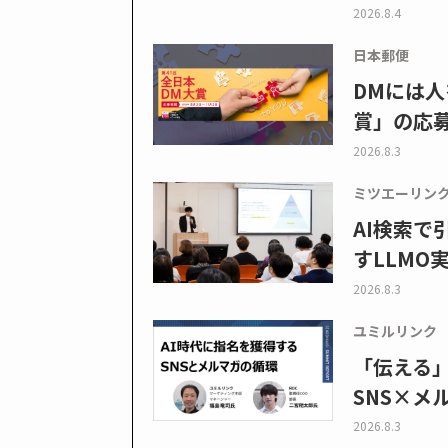
2026.8.4
日本郵便
DMには人
賞」の応
2026.8.3
ミツエーリン
AI検索
すLLMO
2026.8.3
ユミルリンク
「伝える
SNS×メ
2026.8.3