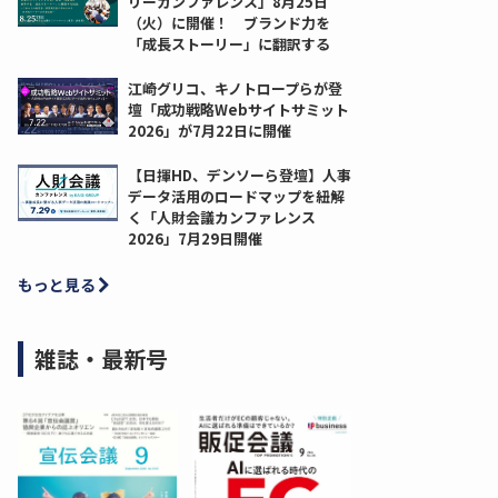
リーカンファレンス」8月25日
（火）に開催！ ブランド力を
「成長ストーリー」に翻訳する
江崎グリコ、キノトロープらが登
壇「成功戦略Webサイトサミット
2026」が7月22日に開催
【日揮HD、デンソーら登壇】人事
データ活用のロードマップを紐解
く「人財会議カンファレンス
2026」7月29日開催
もっと見る
雑誌・最新号