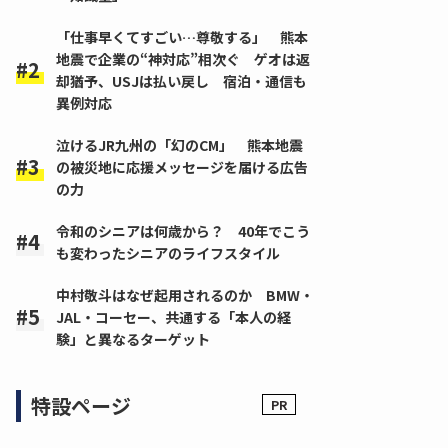
「仕事早くてすごい…尊敬する」 熊本
地震で企業の“神対応”相次ぐ ゲオは返
却猶予、USJは払い戻し 宿泊・通信も
異例対応
泣けるJR九州の「幻のCM」 熊本地震
の被災地に応援メッセージを届ける広告
の力
令和のシニアは何歳から？ 40年でこう
も変わったシニアのライフスタイル
中村敬斗はなぜ起用されるのか BMW・
JAL・コーセー、共通する「本人の経
験」と異なるターゲット
特設ページ