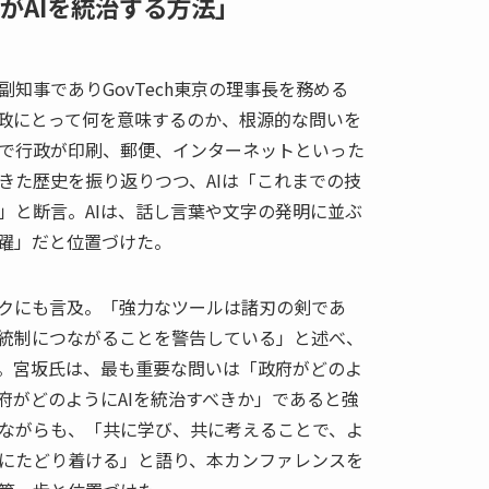
がAIを統治する方法」
知事でありGovTech東京の理事長を務める
行政にとって何を意味するのか、根源的な問いを
で行政が印刷、郵便、インターネットといった
きた歴史を振り返りつつ、AIは「これまでの技
」と断言。AIは、話し言葉や文字の発明に並ぶ
躍」だと位置づけた。
クにも言及。「強力なツールは諸刃の剣であ
統制につながることを警告している」と述べ、
た。宮坂氏は、最も重要な問いは「政府がどのよ
府がどのようにAIを統治すべきか」であると強
ながらも、「共に学び、共に考えることで、よ
にたどり着ける」と語り、本カンファレンスを