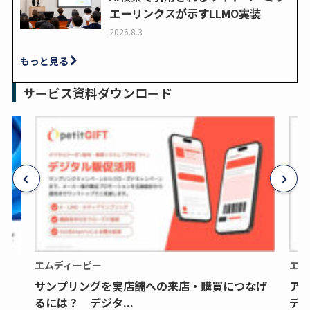
エーリンクスが示すLLMO実装
2026.8.3
もっと見る
サービス資料ダウンロード
エムディーピー
エム
サンプリングを実店舗への来店・購買につなげ
ア
るには？ デジタ...
デジ