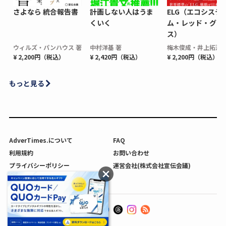
さよなら 統合報告書
計画しない人はうま
ELG（エコシステ
くいく
ム・レッド・グロ
ス）
ウィルズ・パンハウス 著
中村洋基 著
梅木俊成・井上拓海 
¥ 2,200円（税込）
¥ 2,420円（税込）
¥ 2,200円（税込）
もっと見る
AdverTimes.について
FAQ
利用規約
お問い合わせ
プライバシーポリシー
運営会社(株式会社宣伝会議)
利用者情報の外部送信について