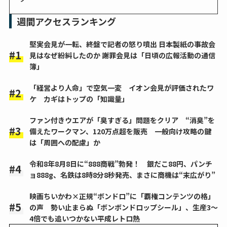
週間アクセスランキング
堅実会見が一転、終盤で記者の怒り噴出 日本製紙の事故会
見はなぜ紛糾したのか 謝罪会見は「日頃の広報活動の通信
簿」
「経営より人命」で空気一変 イオン会見が評価されたワ
ケ カギはトップの「知識量」
ファン付きウエアが「臭すぎる」問題をクリア “消臭”を
備えたワークマン、120万点超を販売 一般向け攻略の鍵
は「周囲への配慮」か
令和8年8月8日に“888商戦”勃発！ 銀だこ88円、パンチ
ョ888g、名鉄は8時8分8秒発売、まさに商機は“末広がり”
映画ちいかわ×正規“ボンドロ”に「覇権コンテンツの格」
の声 勢い止まらぬ「ボンボンドロップシール」、生産3～
4倍でも追いつかない平成レトロ熱