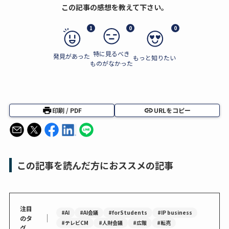
この記事の感想を教えて下さい。
1
0
0
特に見るべき
発見があった
もっと知りたい
ものがなかった
印刷 / PDF
URLをコピー
この記事を読んだ方におススメの記事
注目
#AI
#AI会議
#forStudents
#IP business
｜
のタ
#テレビCM
#人財会議
#広報
#転売
グ