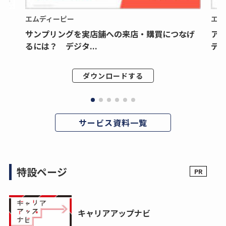
エムディーピー
エム
サンプリングを実店舗への来店・購買につなげ
ア
るには？ デジタ...
デジ
ダウンロードする
サービス資料一覧
特設ページ
キャリアアップナビ