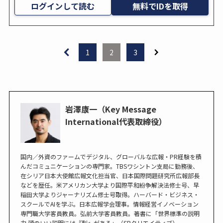
ログインして読む
無料でIDを取得
1
2
3
岩澤康一（Key Message
International代表取締役）
国内／外資のファームでデジタル、グローバルな広報・PR経験を積
んだコミュニケーションの専門家。TBSワシントン支局に勤務後、
在シリア日本大使館広報文化担当官、日本国際問題研究所広報部長
などを歴任。米アメリカン大学より国際平和紛争解決法修士号、早
稲田大学よりジャーナリズム修士号取得。ハーバード・ビジネス・
スクールでAIを学ぶ。日本広報学会理事。情報経営イノベーション
専門職大学客員教員。弘前大学客員教員。著書に「世界標準の説明
力 頭のいい説明には『型』がある」（SBクリエイティブ）。