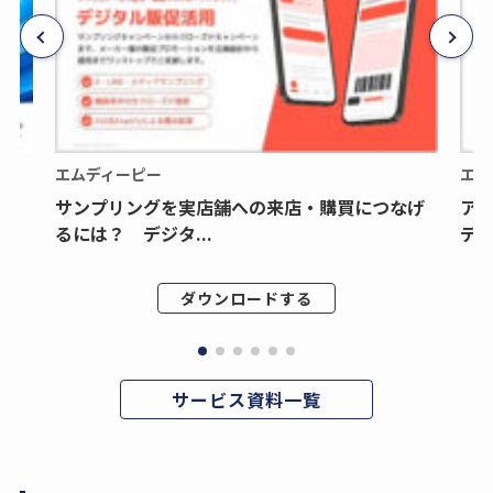
エムディーピー
エム
サンプリングを実店舗への来店・購買につなげ
ア
るには？ デジタ...
デジ
ダウンロードする
サービス資料一覧