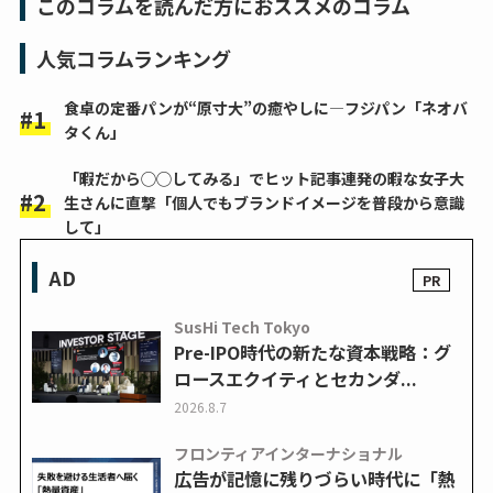
このコラムを読んだ方におススメのコラム
人気コラムランキング
食卓の定番パンが“原寸大”の癒やしに―フジパン「ネオバ
タくん」
「暇だから◯◯してみる」でヒット記事連発の暇な女子大
生さんに直撃「個人でもブランドイメージを普段から意識
して」
AD
SusHi Tech Tokyo
Pre-IPO時代の新たな資本戦略：グ
ロースエクイティとセカンダ...
2026.8.7
フロンティアインターナショナル
広告が記憶に残りづらい時代に「熱