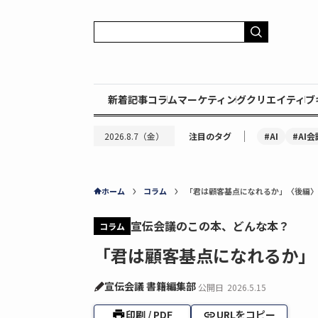
新着記事
コラム
マーケティング
クリエイティブ
｜
#AI
#AI会
2026.8.7（金）
注目のタグ
ホーム
コラム
「君は顧客基点になれるか」〈後編〉
宣伝会議のこの本、どんな本？
コラム
「君は顧客基点になれるか」
宣伝会議 書籍編集部
公開日
2026.5.15
印刷 / PDF
URLをコピー