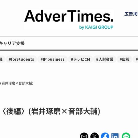
広告掲
キャリア支援
議
#forStudents
#IP business
#テレビCM
#人財会議
#広報
(岩井琢磨×音部大輔)
〈後編〉(岩井琢磨×音部大輔)