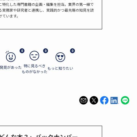
に特化した専門書籍の企画・編集を担当。業界の第一線で
る実務家や研究者と連携し、実践的かつ最先端の知見を読
けています。
0
0
0
特に見るべき
発見があった
もっと知りたい
ものがなかった
どんな本？」バックナンバー