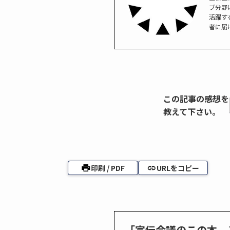
ブ分野
活躍す
者に届
この記事の感想を
教えて下さい。
印刷 / PDF
URLをコピー
「宣伝会議のこの本、