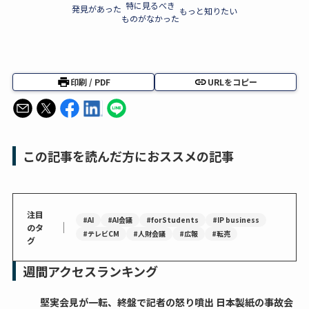
特に見るべき
発見があった
もっと知りたい
ものがなかった
印刷 / PDF
URLをコピー
この記事を読んだ方におススメの記事
注目
#AI
#AI会議
#forStudents
#IP business
｜
のタ
#テレビCM
#人財会議
#広報
#転売
グ
週間アクセスランキング
堅実会見が一転、終盤で記者の怒り噴出 日本製紙の事故会