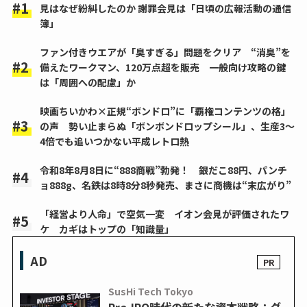
見はなぜ紛糾したのか 謝罪会見は「日頃の広報活動の通信
簿」
ファン付きウエアが「臭すぎる」問題をクリア “消臭”を
備えたワークマン、120万点超を販売 一般向け攻略の鍵
は「周囲への配慮」か
映画ちいかわ×正規“ボンドロ”に「覇権コンテンツの格」
の声 勢い止まらぬ「ボンボンドロップシール」、生産3～
4倍でも追いつかない平成レトロ熱
令和8年8月8日に“888商戦”勃発！ 銀だこ88円、パンチ
ョ888g、名鉄は8時8分8秒発売、まさに商機は“末広がり”
「経営より人命」で空気一変 イオン会見が評価されたワ
ケ カギはトップの「知識量」
AD
SusHi Tech Tokyo
Pre-IPO時代の新たな資本戦略：グ