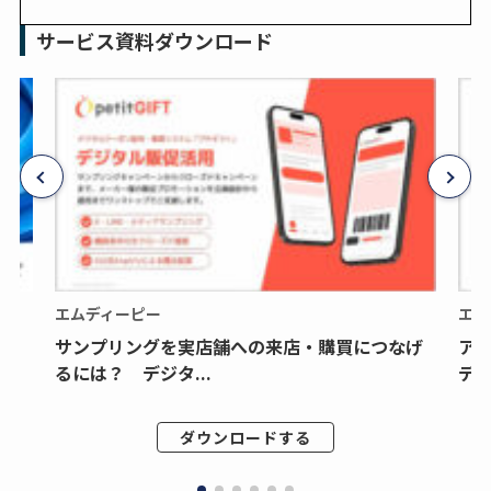
サービス資料ダウンロード
エムディーピー
エム
サンプリングを実店舗への来店・購買につなげ
ア
るには？ デジタ...
デジ
ダウンロードする