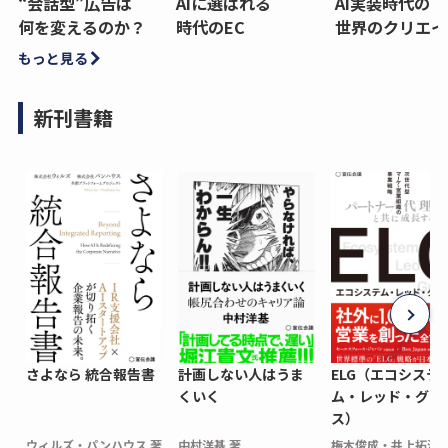
“会話型”広告は
AIに選ばれる
AI実装時代の
何を変えるのか？
時代のEC
世界のクリエイ
もっと見る
新刊書籍
さよなら 統合報告書
計画しない人はうま
ELG（エコシステ
くいく
ム・レッド・グロ
ス）
ウィルズ・パンハウス 著
中村洋基 著
梅木俊成・井上拓海 