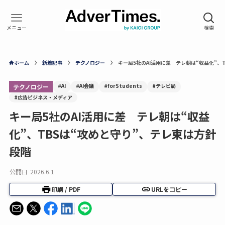
ホーム
新着記事
テクノロジー
キー局5社のAI活用に差 テレ朝は“収益化”、
#AI
#AI会議
#forStudents
#テレビ局
テクノロジー
#広告ビジネス・メディア
キー局5社のAI活用に差 テレ朝は“収益
化”、TBSは“攻めと守り”、テレ東は方針
段階
公開日
2026.6.1
印刷 / PDF
URLをコピー