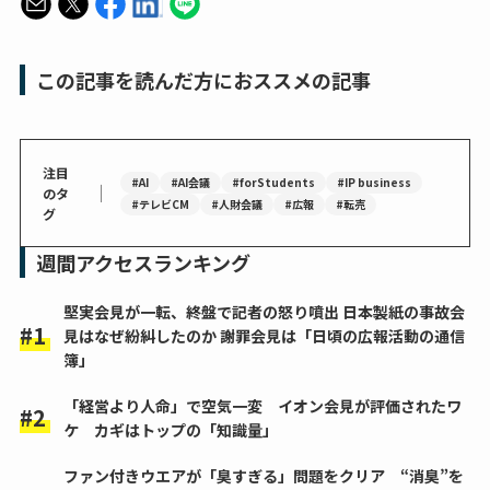
この記事を読んだ方におススメの記事
注目
#AI
#AI会議
#forStudents
#IP business
｜
のタ
#テレビCM
#人財会議
#広報
#転売
グ
週間アクセスランキング
堅実会見が一転、終盤で記者の怒り噴出 日本製紙の事故会
見はなぜ紛糾したのか 謝罪会見は「日頃の広報活動の通信
簿」
「経営より人命」で空気一変 イオン会見が評価されたワ
ケ カギはトップの「知識量」
ファン付きウエアが「臭すぎる」問題をクリア “消臭”を