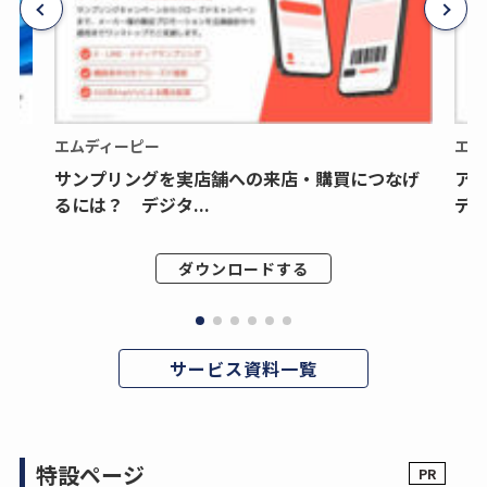
エムディーピー
エム
サンプリングを実店舗への来店・購買につなげ
ア
るには？ デジタ...
デジ
ダウンロードする
サービス資料一覧
特設ページ