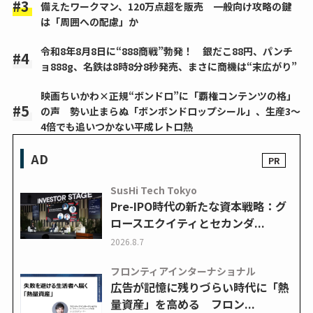
備えたワークマン、120万点超を販売 一般向け攻略の鍵
は「周囲への配慮」か
令和8年8月8日に“888商戦”勃発！ 銀だこ88円、パンチ
ョ888g、名鉄は8時8分8秒発売、まさに商機は“末広がり”
映画ちいかわ×正規“ボンドロ”に「覇権コンテンツの格」
の声 勢い止まらぬ「ボンボンドロップシール」、生産3～
4倍でも追いつかない平成レトロ熱
AD
SusHi Tech Tokyo
Pre-IPO時代の新たな資本戦略：グ
ロースエクイティとセカンダ...
2026.8.7
フロンティアインターナショナル
広告が記憶に残りづらい時代に「熱
量資産」を高める フロン...