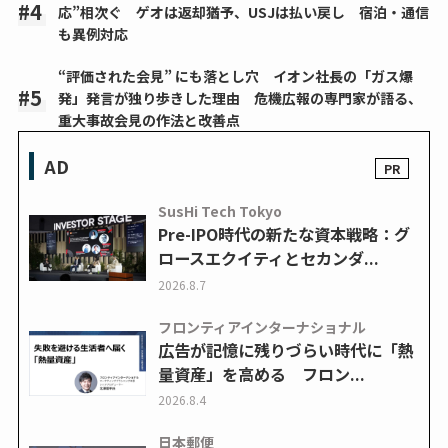
応”相次ぐ ゲオは返却猶予、USJは払い戻し 宿泊・通信
も異例対応
“評価された会見” にも落とし穴 イオン社長の「ガス爆
発」発言が独り歩きした理由 危機広報の専門家が語る、
重大事故会見の作法と改善点
AD
SusHi Tech Tokyo
Pre-IPO時代の新たな資本戦略：グ
ロースエクイティとセカンダ...
2026.8.7
フロンティアインターナショナル
広告が記憶に残りづらい時代に「熱
量資産」を高める フロン...
2026.8.4
日本郵便