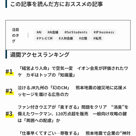
この記事を読んだ方におススメの記事
注目
#AI
#AI会議
#forStudents
#IP business
｜
のタ
#テレビCM
#人財会議
#広報
#転売
グ
週間アクセスランキング
「経営より人命」で空気一変 イオン会見が評価されたワ
ケ カギはトップの「知識量」
泣けるJR九州の「幻のCM」 熊本地震の被災地に応援メ
ッセージを届ける広告の力
ファン付きウエアが「臭すぎる」問題をクリア “消臭”を
備えたワークマン、120万点超を販売 一般向け攻略の鍵
は「周囲への配慮」か
「仕事早くてすごい…尊敬する」 熊本地震で企業の“神対