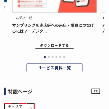
エムディーピー
エム
サンプリングを実店舗への来店・購買につなげ
ア
るには？ デジタ...
デジ
ダウンロードする
サービス資料一覧
特設ページ