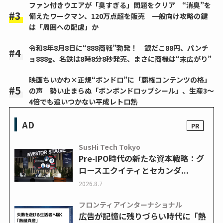
ファン付きウエアが「臭すぎる」問題をクリア “消臭”を
備えたワークマン、120万点超を販売 一般向け攻略の鍵
は「周囲への配慮」か
令和8年8月8日に“888商戦”勃発！ 銀だこ88円、パンチ
ョ888g、名鉄は8時8分8秒発売、まさに商機は“末広がり”
映画ちいかわ×正規“ボンドロ”に「覇権コンテンツの格」
の声 勢い止まらぬ「ボンボンドロップシール」、生産3～
4倍でも追いつかない平成レトロ熱
AD
SusHi Tech Tokyo
Pre-IPO時代の新たな資本戦略：グ
ロースエクイティとセカンダ...
2026.8.7
フロンティアインターナショナル
広告が記憶に残りづらい時代に「熱