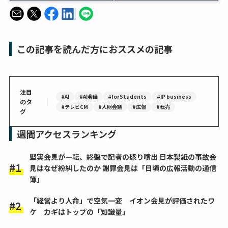
この記事を読んだ方におススメの記事
注目
#AI
#AI会議
#forStudents
#IP business
｜
のタ
#テレビCM
#人財会議
#広報
#転売
グ
週間アクセスランキング
堅実会見が一転、終盤で記者の怒り噴出 日本製紙の事故会
見はなぜ紛糾したのか 謝罪会見は「日頃の広報活動の通信
簿」
「経営より人命」で空気一変 イオン会見が評価されたワ
ケ カギはトップの「知識量」