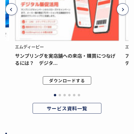
エムディーピー
エム
サンプリングを実店舗への来店・購買につなげ
ア
るには？ デジタ...
デジ
ダウンロードする
サービス資料一覧