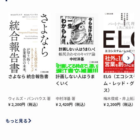
さよなら 統合報告書
計画しない人はうま
ELG（エコシステ
くいく
ム・レッド・グロ
ス）
ウィルズ・パンハウス 著
中村洋基 著
梅木俊成・井上拓海 
¥ 2,200円（税込）
¥ 2,420円（税込）
¥ 2,200円（税込）
もっと見る