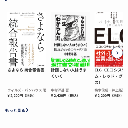
さよなら 統合報告書
計画しない人はうま
ELG（エコシステ
くいく
ム・レッド・グロ
ス）
ウィルズ・パンハウス 著
中村洋基 著
梅木俊成・井上拓海 
¥ 2,200円（税込）
¥ 2,420円（税込）
¥ 2,200円（税込）
もっと見る