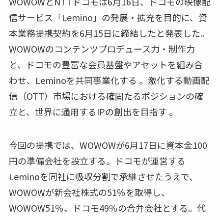
WOWOWとNTTドコモは6月16日、ドコモの映像配
信サービス「Lemino」の発展・拡充を目的に、資
本業務提携契約を6月15日に締結したと発表した。
WOWOWのコンテンツプロデュース力・制作力
と、ドコモの豊富な会員基盤やアセットを組み合
わせ、Leminoを共同事業化する 。激化する動画配
信（OTT）市場における確固たるポジションの確
立と、世界に通用するIPの創出を目指す 。
今回の提携では、WOWOWが6月17日に資本金100
円の準備会社を設立する。ドコモが運営する
Leminoを同社に吸収分割で承継させたうえで、
WOWOWが新会社株式の51％を取得し、
WOWOW51％、ドコモ49％の合弁会社とする。代