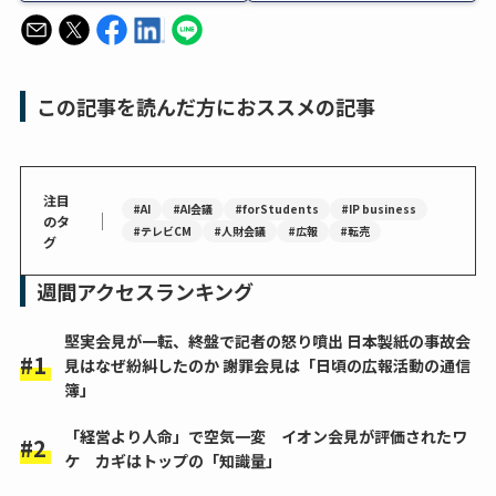
この記事を読んだ方におススメの記事
注目
#AI
#AI会議
#forStudents
#IP business
｜
のタ
#テレビCM
#人財会議
#広報
#転売
グ
週間アクセスランキング
堅実会見が一転、終盤で記者の怒り噴出 日本製紙の事故会
見はなぜ紛糾したのか 謝罪会見は「日頃の広報活動の通信
簿」
「経営より人命」で空気一変 イオン会見が評価されたワ
ケ カギはトップの「知識量」