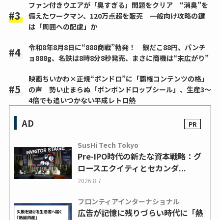
ファン付きウエアが「臭すぎる」問題をクリア “消臭”を
備えたワークマン、120万点超を販売 一般向け攻略の鍵
は「周囲への配慮」か
令和8年8月8日に“888商戦”勃発！ 銀だこ88円、パンチ
ョ888g、名鉄は8時8分8秒発売、まさに商機は“末広がり”
映画ちいかわ×正規“ボンドロ”に「覇権コンテンツの格」
の声 勢い止まらぬ「ボンボンドロップシール」、生産3～
4倍でも追いつかない平成レトロ熱
AD
SusHi Tech Tokyo
Pre-IPO時代の新たな資本戦略：グ
ロースエクイティとセカンダ...
2026.8.7
フロンティアインターナショナル
広告が記憶に残りづらい時代に「熱