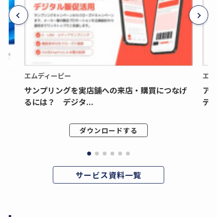
エムディーピー
エム
サンプリングを実店舗への来店・購買につなげ
ア
るには？ デジタ...
デジ
ダウンロードする
サービス資料一覧