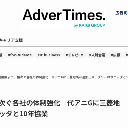
広告掲
キャリア支援
議
#forStudents
#IP business
#テレビCM
#人財会議
#広報
続展開まで、相次ぐ各社の体制強化 代アニGに三菱地所が追加出資、グリーはサエッタと1
相次ぐ各社の体制強化 代アニGに三菱地
ッタと10年協業