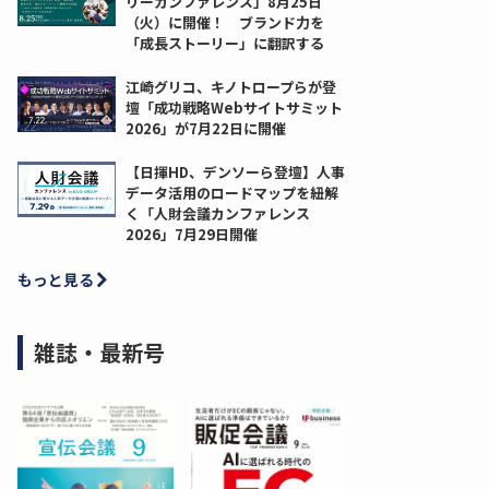
リーカンファレンス」8月25日
（火）に開催！ ブランド力を
「成長ストーリー」に翻訳する
江崎グリコ、キノトロープらが登
壇「成功戦略Webサイトサミット
2026」が7月22日に開催
【日揮HD、デンソーら登壇】人事
データ活用のロードマップを紐解
く「人財会議カンファレンス
2026」7月29日開催
もっと見る
雑誌・最新号