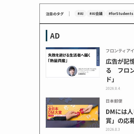
｜
#AI
#AI会議
#forStudents
注目のタグ
AD
フロンティア
広告が記
る フロン
ド」
2026.8.4
日本郵便
DMには人
賞」の応
2026.8.3