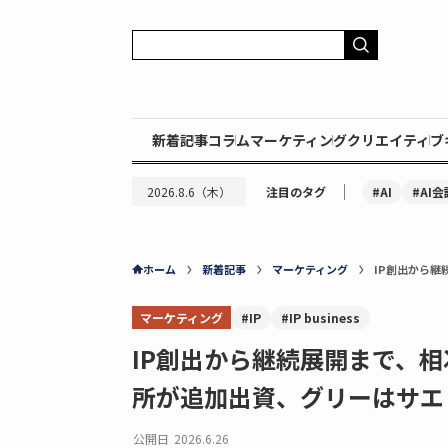
新着記事
コラム
マーケティング
クリエイティブ
｜
#AI
#AI会
2026.8.6（木）
注目のタグ
ホーム
新着記事
マーケティング
IP創出から継
マーケティング
#IP
#IP business
IP創出から継続展開まで、
所が追加出資、グリーはサエ
公開日
2026.6.26