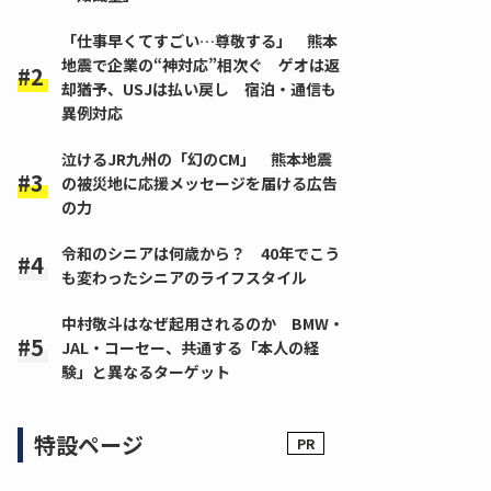
「仕事早くてすごい…尊敬する」 熊本
地震で企業の“神対応”相次ぐ ゲオは返
却猶予、USJは払い戻し 宿泊・通信も
異例対応
泣けるJR九州の「幻のCM」 熊本地震
の被災地に応援メッセージを届ける広告
の力
令和のシニアは何歳から？ 40年でこう
も変わったシニアのライフスタイル
中村敬斗はなぜ起用されるのか BMW・
JAL・コーセー、共通する「本人の経
験」と異なるターゲット
特設ページ