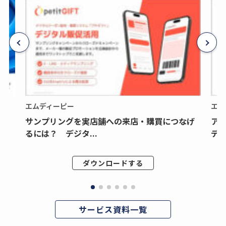
エムディーピー
エム
サンプリングを実店舗への来店・購買につなげ
ア
るには？ デジタ...
デジ
ダウンロードする
サービス資料一覧