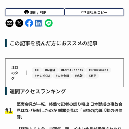
印刷 / PDF
URLをコピー
この記事を読んだ方におススメの記事
注目
#AI
#AI会議
#forStudents
#IP business
｜
のタ
#テレビCM
#人財会議
#広報
#転売
グ
週間アクセスランキング
堅実会見が一転、終盤で記者の怒り噴出 日本製紙の事故会
見はなぜ紛糾したのか 謝罪会見は「日頃の広報活動の通信
簿」
「経営より人命」で空気一変 イオン会見が評価されたワ