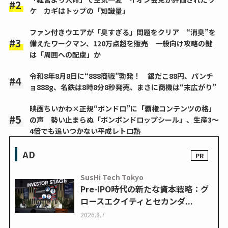
ケ カギはトップの「知識量」
ファン付きウエアが「臭すぎる」問題をクリア “消臭”を
備えたワークマン、120万点超を販売 一般向け攻略の鍵
は「周囲への配慮」か
令和8年8月8日に“888商戦”勃発！ 銀だこ88円、パンチ
ョ888g、名鉄は8時8分8秒発売、まさに商機は“末広がり”
映画ちいかわ×正規“ボンドロ”に「覇権コンテンツの格」
の声 勢い止まらぬ「ボンボンドロップシール」、生産3～
4倍でも追いつかない平成レトロ熱
AD
SusHi Tech Tokyo
Pre-IPO時代の新たな資本戦略：グ
ロースエクイティとセカンダ...
2026.8.7