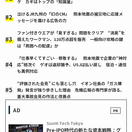
ケ カギはトップの「知識量」
泣けるJR九州の「幻のCM」 熊本地震の被災地に応援メ
ッセージを届ける広告の力
ファン付きウエアが「臭すぎる」問題をクリア “消臭”を
備えたワークマン、120万点超を販売 一般向け攻略の鍵
は「周囲への配慮」か
「仕事早くてすごい…尊敬する」 熊本地震で企業の“神対
応”相次ぐ ゲオは返却猶予、USJは払い戻し 宿泊・通信
も異例対応
“評価された会見” にも落とし穴 イオン社長の「ガス爆
発」発言が独り歩きした理由 危機広報の専門家が語る、
重大事故会見の作法と改善点
AD
SusHi Tech Tokyo
Pre-IPO時代の新たな資本戦略：グ