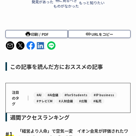
特に見るべき
発見があった
もっと知りたい
ものがなかった
印刷 / PDF
URLをコピー
この記事を読んだ方におススメの記事
注目
#AI
#AI会議
#forStudents
#IP business
｜
のタ
#テレビCM
#人財会議
#広報
#転売
グ
週間アクセスランキング
「経営より人命」で空気一変 イオン会見が評価されたワ