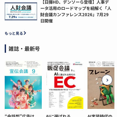
【日揮HD、デンソーら登壇】人事デ
ータ活用のロードマップを紐解く「人
財会議カンファレンス2026」7月29
日開催
もっと見る
雑誌・最新号
“会話型”広告は
AIに選ばれる
AI実装時代の