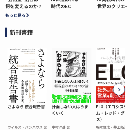
何を変えるのか？
時代のEC
世界のクリエイ
もっと見る
新刊書籍
さよなら 統合報告書
計画しない人はうま
ELG（エコシステ
くいく
ム・レッド・グロ
ス）
ウィルズ・パンハウス 著
中村洋基 著
梅木俊成・井上拓海 