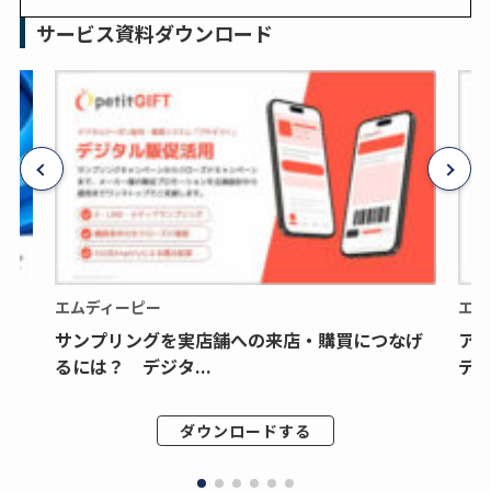
サービス資料ダウンロード
エムディーピー
エム
サンプリングを実店舗への来店・購買につなげ
ア
るには？ デジタ...
デジ
ダウンロードする