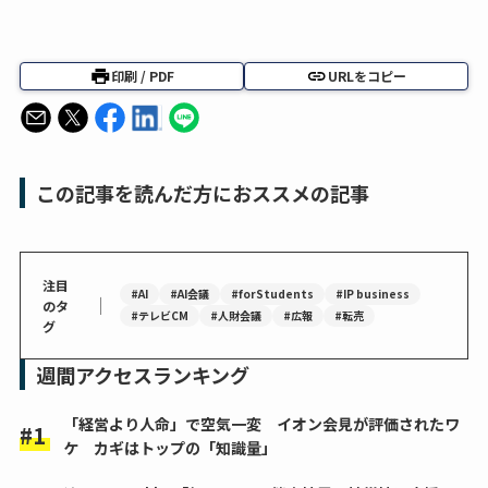
印刷 / PDF
URLをコピー
この記事を読んだ方におススメの記事
注目
#AI
#AI会議
#forStudents
#IP business
｜
のタ
#テレビCM
#人財会議
#広報
#転売
グ
週間アクセスランキング
「経営より人命」で空気一変 イオン会見が評価されたワ
ケ カギはトップの「知識量」