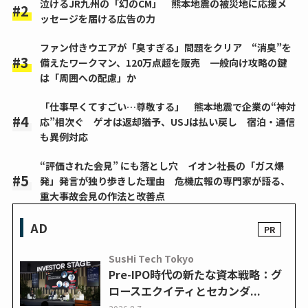
泣けるJR九州の「幻のCM」 熊本地震の被災地に応援メ
ッセージを届ける広告の力
ファン付きウエアが「臭すぎる」問題をクリア “消臭”を
備えたワークマン、120万点超を販売 一般向け攻略の鍵
は「周囲への配慮」か
「仕事早くてすごい…尊敬する」 熊本地震で企業の“神対
応”相次ぐ ゲオは返却猶予、USJは払い戻し 宿泊・通信
も異例対応
“評価された会見” にも落とし穴 イオン社長の「ガス爆
発」発言が独り歩きした理由 危機広報の専門家が語る、
重大事故会見の作法と改善点
AD
SusHi Tech Tokyo
Pre-IPO時代の新たな資本戦略：グ
ロースエクイティとセカンダ...