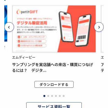
エムディーピー
エム
サンプリングを実店舗への来店・購買につなげ
ア
るには？ デジタ...
デジ
ダウンロードする
サービス資料一覧